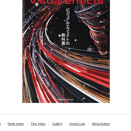
e
Node Index
Tips Index
Gallery
Useful Link
About Author