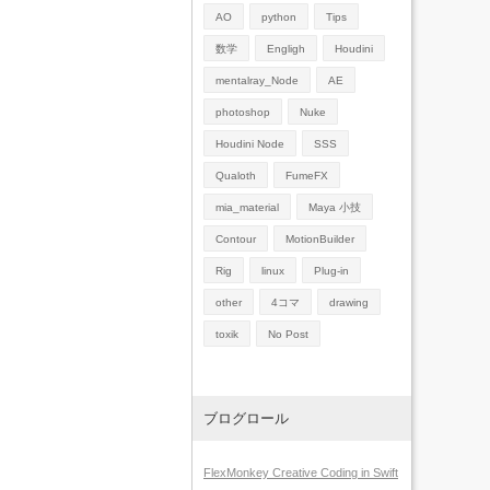
AO
python
Tips
数学
Engligh
Houdini
mentalray_Node
AE
photoshop
Nuke
Houdini Node
SSS
Qualoth
FumeFX
mia_material
Maya 小技
Contour
MotionBuilder
Rig
linux
Plug-in
other
4コマ
drawing
toxik
No Post
ブログロール
FlexMonkey Creative Coding in Swift