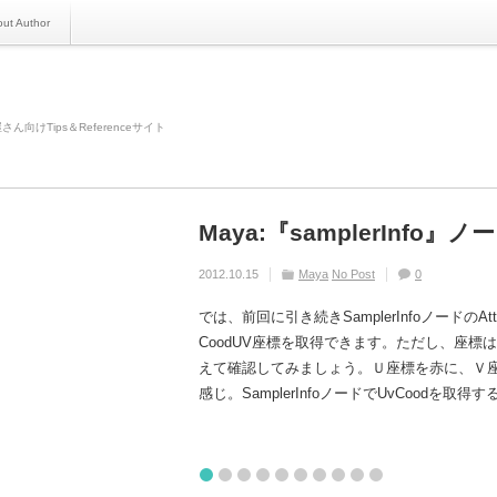
ut Author
さん向けTips＆Referenceサイト
Maya:『samplerInfo』
Houdini:Wedge(TOP)
Houdini:Edge Cusp(SOP)
Maya:『mi_car_paint_p
Maya:12.345e-006
Houdini:Damping V&W
Houdini:Python memo Par
toxik:[Rewire]
Houdini:Attribute Fade(SO
Houdiniレシピ:彼らに会お
2012.10.15
2020.05.19
2019.08.28
2013.02.03
2014.07.07
2019.04.09
2018.09.14
2013.09.09
2017.10.29
2015.02.04
Maya
Houdini
Houdini
Maya
Maya
Houdini
Houdini
No Post
Houdini
Houdini
No Post
No Post
other
0
toxik
0
0
3
0
1
0
0
0
0
では、前回に引き続きSamplerInfoノードのAt
CoodUV座標を取得できます。ただし、座標は
えて確認してみましょう。Ｕ座標を赤に、Ｖ
感じ。SamplerInfoノードでUvCood
てきません。Nukuとかでコンポジットするよ
[...]
1
2
3
4
5
6
7
8
9
10