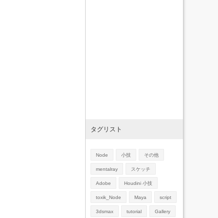
タグリスト
Node
小技
その他
mentalray
スケッチ
Adobe
Houdini 小技
toxik_Node
Maya
script
3dsmax
tutorial
Gallery