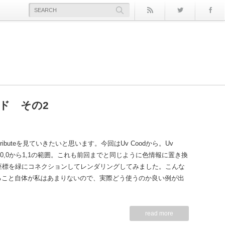
rss
Twitter
ノード その2
hen_x_passes その２』
t04
P)
う
tributeを見ていきたいと思います。今回はUv Coodから。Uv
0,0から1,1の範囲。これも前回までと同じように色情報に置き換
座標を緑にコネクションしてレンダリングしてみました。こんな
を取得すること自体が私はあまりないので、実際どう使うのか良い例が出
うなら使うかも。Nuke上でテクスチャも張れるんでしたっけ？
read more