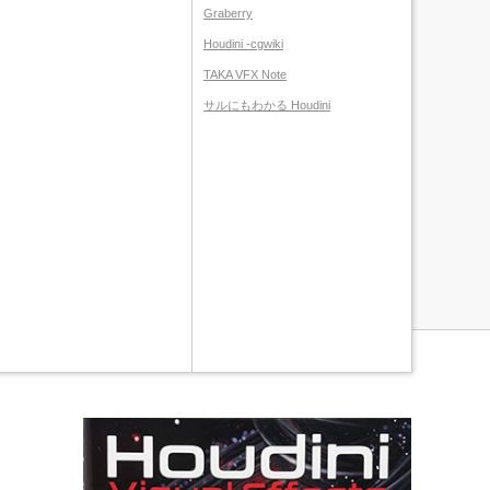
Graberry
Houdini -cgwiki
TAKA VFX Note
サルにもわかる Houdini