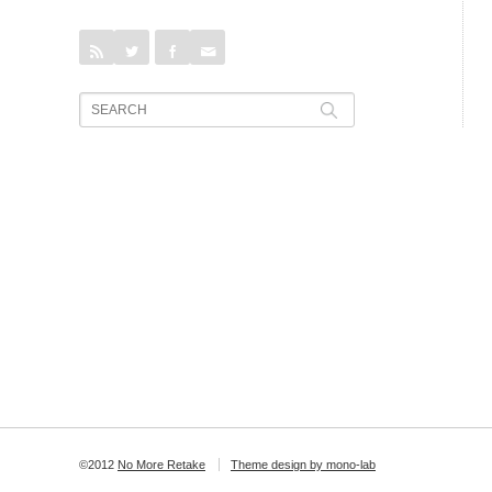
rss
Twitter
Facebook
Contact
©2012
No More Retake
Theme design by mono-lab