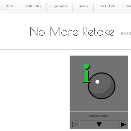
Home
Node Index
Tips Index
Gallery
Useful Link
Abo
No More Retake
3DCG屋