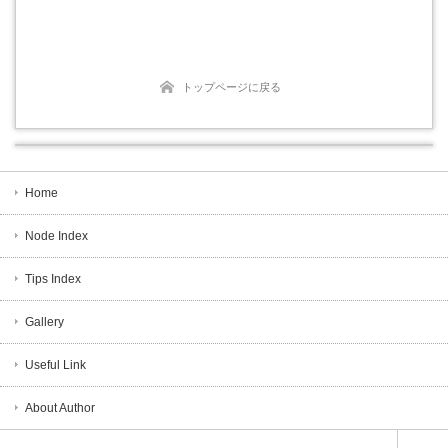
トップページに戻る
Home
Node Index
Tips Index
Gallery
Useful Link
About Author