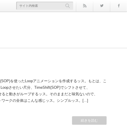
rss
Twitter
orm by Attribute(SOP)
アル
備忘録
ノード その2
ド曲線
リアルも面白かった
)
』 ノード その１
endshape(SOP)を使ったLoopアニメーションを作成するッス。もとは、こ
Loopさせたい尺分、TimeShift(SOP)でシフトさせて、
レンドさせると動きがループするッス。そのままだと味気ないので、
ネットワークの全体はこんな感じッス。シンプルッス。[...]
続きを読む