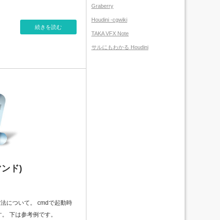
Graberry
Houdini -cgwiki
続きを読む
TAKA VFX Note
サルにもわかる Houdini
マンド)
する方法について。 cmdで起動時
ます。 下は参考例です。