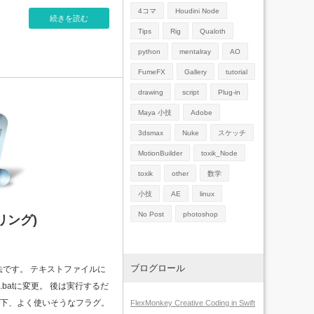
4コマ
Houdini Node
続きを読む
Tips
Rig
Qualoth
python
mentalray
AO
FumeFX
Gallery
tutorial
drawing
script
Plug-in
Maya 小技
Adobe
3dsmax
Nuke
スケッチ
MotionBuilder
toxik_Node
toxik
other
数学
小技
AE
linux
No Post
photoshop
ダリング)
ブログロール
法です。 テキストファイルに
batに変更。 後は実行するだ
以下、よく使いそうなフラグ。
FlexMonkey Creative Coding in Swift