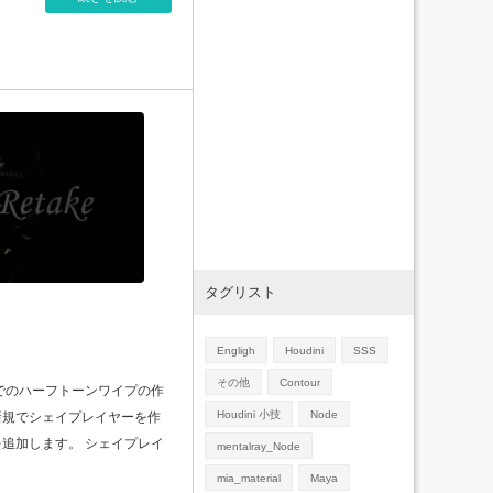
タグリスト
Engligh
Houdini
SSS
その他
Contour
ffectsでのハーフトーンワイプの作
Houdini 小技
Node
 新規でシェイプレイヤーを作
形を追加します。 シェイプレイ
mentalray_Node
mia_material
Maya