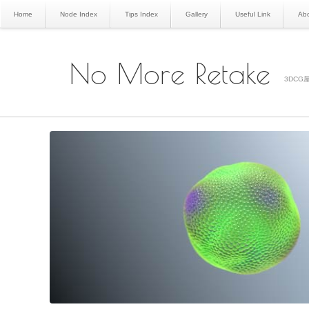
Home
Node Index
Tips Index
Gallery
Useful Link
Abo
No More Retake
3DCG屋