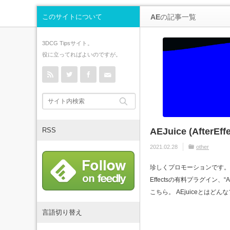
このサイトについて
AE
の記事一覧
3DCG Tipsサイト。
役に立ってればよいのですが。
rss
Twitter
Facebook
Contact
RSS
AEJuice (AfterE
2021.02.28
other
珍しくプロモーションです。 AEJ
Effectsの有料プラグイン、“
こちら。 AEjuiceとはどん
言語切り替え