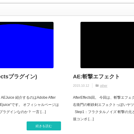
ffectsプラグイン)
AE:斬撃エフェクト
2015.10.12
other
uice 紹介するのはAdobe After
AfterEffects回。 今回は、斬撃
AEjuice“です。 オフィシャルページは
右衛門の斬鉄剣エフェクトっぽいヤツ
なプラグインなのか？ 一言 […]
Step1：フラクタルノイズ 斬撃の
規コンポ […]
続きを読む