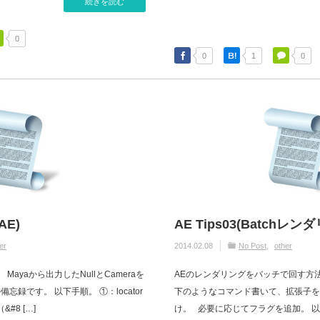
続きを読む
0
0
1
0
AE)
AE Tips03(Batchレン
er
2014.02.08
No Post
other
s回。 Mayaから出力したNullとCameraを
AEのレンダリングをバッチで回す方
順の備忘録です。 以下手順。 ①：locator
下のようなコマンド書いて、拡張子を.
&#8 […]
け。 必要に応じてフラグを追加。 