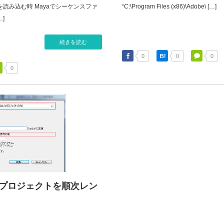
を読み込む時 Mayaでシーケンスファ
“C:\Program Files (x86)\Adobe\ […]
]
続きを読む
0
0
0
0
複数のプロジェクトを順次レン