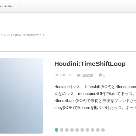
ut Author
さん向けTips＆Referenceサイト
Houdini:TimeShiftLoop
Houdini:MatchSizeとTransf
Maya:らくらくZ用マテリ
Maya:MotionVector素材
Maya:『samplerInfo』
Houdiniレシピ:トロコイ
Houdini:このチュート
Maya:dirmap(MEL)
Houdini:Outputノード(SOP
Maya:『user_ibl_env
2015.10.12
2020.03.23
2012.07.05
2013.04.01
2012.10.15
2015.08.16
2018.07.30
2019.09.04
2015.07.20
2013.02.18
Houdini
Houdini
Maya
Maya
Maya
Houdini
Houdini
Maya
Houdini
Maya
No Post
No Post
No Post
No Post
0
0
0
2
0
0
0
0
0
0
Houidini回ッス。Timeshift(SOP)とBl
んなのッス。mountain(SOP)で動いてるッス。
BlendShape(SOP)で最初と最後をブ
copy(SOP)でSphereを貼りつけたッス。
1
2
3
4
5
6
7
8
9
10