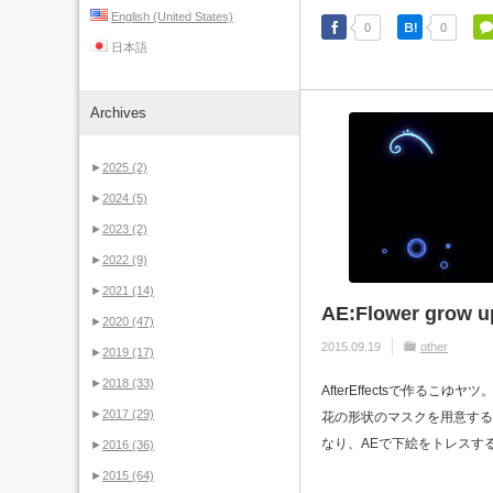
English (United States)
0
0
日本語
Archives
►
2025
(2)
►
2024
(5)
►
2023
(2)
►
2022
(9)
►
2021
(14)
AE:Flower grow u
►
2020
(47)
2015.09.19
other
►
2019
(17)
►
2018
(33)
AfterEffectsで作るこゆヤツ。
►
2017
(29)
花の形状のマスクを用意する Il
なり、AEで下絵をトレスする
►
2016
(36)
►
2015
(64)