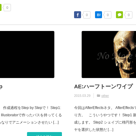
0
0
0
0
p
AE:ハーフトーンワイプ
2015.03.29
other
 作成過程をStep by Stepで！ Step1:
今回はAfterEffectsネタ。 AfterE
lustoratorで作ったパスを持ってくる
り方。 こういうやつです！ Step1
なりでアニメーションさせたい […]
成します。 Step2 シェイプに楕円
ヤを選択した状態だ […]