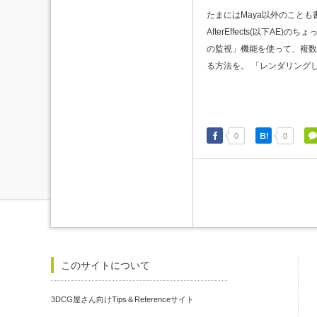
たまにはMaya以外のことも
AfterEffects(以下AE)
の監視」機能を使って、複数
る方法を。 「レンダリングした
0
0
このサイトについて
3DCG屋さん向けTips＆Referenceサイト