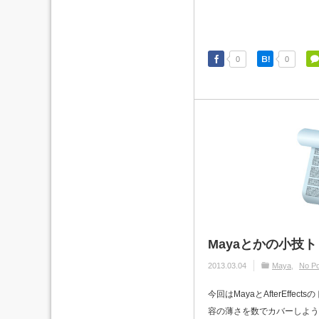
0
0
Mayaとかの小技ト
2013.03.04
Maya
No Po
今回はMayaとAfterEff
容の薄さを数でカバーしよ