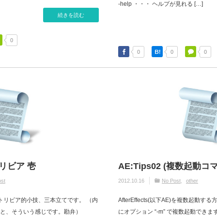
-help ・・・ ヘルプが見れる […]
続きを読む
0
0
0
0
リビア 壱
AE:Tips02 (複数起動コ
st
2012.10.16
No Post
other
ectsのトリビア的小技、三本立てです。 （内
AfterEffects(以下AE)を複数起動
うと、そういう感じです。勘弁）
にオプション “-m” で複数起動でき