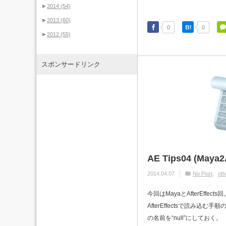
►
2014
(54)
►
2013
(60)
0
0
►
2012
(55)
スポンサードリンク
AE Tips04 (Maya2
2014.04.07
No Post
oth
今回はMayaとAfterEffect
AfterEffectsで読み込む手
の名前を“null”にしておく。 （