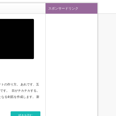
スポンサードリンク
エフェクトの作り方。 あれです、五
です。 目がチカチカする。
元となる剣筋を作成します。 新
続きを読む