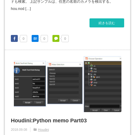
ドも検索。 上記サンプルは、任意の名前のカメラを検出する。
hou.nod […]
続きを読む
0
0
0
Houdini:Python memo Part03
2018.09.08
Houdini