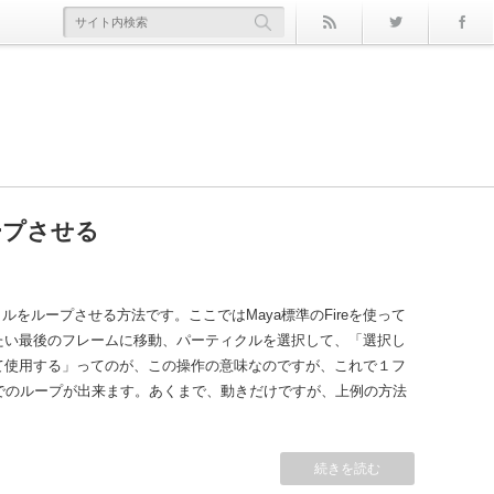
rss
Twitter
ープさせる
11.2 v2)
xColors』ノード
 Week3
t
02
コマンド
その２（角度とＣＧ編）
ィクルをループさせる方法です。ここではMaya標準のFireを使って
機能が、思いのほか便利だったので書いてみた次第です。便利だったの
たい最後のフレームに移動、パーティクルを選択して、「選択し
ッグ＆ドロップでひょいひょい追加できるようになっとる！１：
て使用する」ってのが、この操作の意味なのですが、これで１フ
イコン”があるじゃろ。これポチる！２：すると横にいろいろズラーっと
レームまでのループが出来ます。あくまで、動きだけですが、上例の方法
たいノードのプロパティにドラッグ&amp;ドロップ！４：新し
、Initial Stateを設定するだけでなぜループが[...]
：もっと追加してみる！他のノードのパラメータも[...]
続きを読む
続きを読む