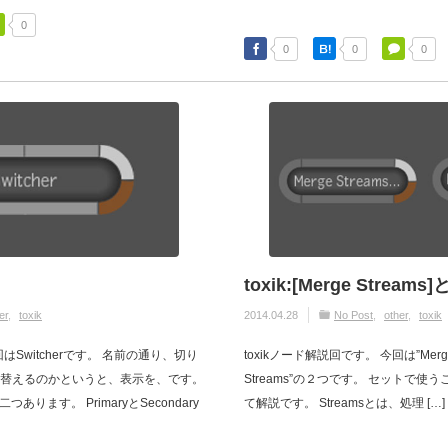
0
0
0
0
toxik:[Merge Streams]と
er
toxik
2014.04.28
No Post
other
toxik
回はSwitcherです。 名前の通り、切り
toxikノード解説回です。 今回は”Merge St
替えるのかというと、表示を、です。
Streams”の２つです。 セットで
つあります。 PrimaryとSecondary
て解説です。 Streamsとは、処理 […]