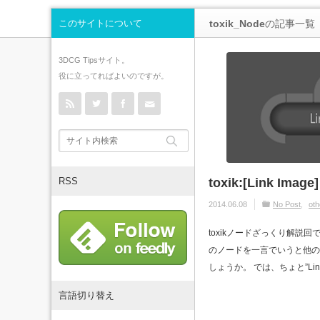
このサイトについて
toxik_Node
の記事一覧
3DCG Tipsサイト。
役に立ってればよいのですが。
rss
Twitter
Facebook
Contact
RSS
toxik:[Link Image]
2014.06.08
No Post
oth
toxikノードざっくり解説回です
のノードを一言でいうと他のt
しょうか。 では、ちょと”Link I
言語切り替え