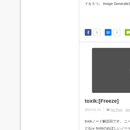
ドを５つ。 Image Generat
0
0
toxik:[Freeze]
2014.01.13
No Post
oth
toxikノード解説回です。
どねｗ toxikのめぼしいノ