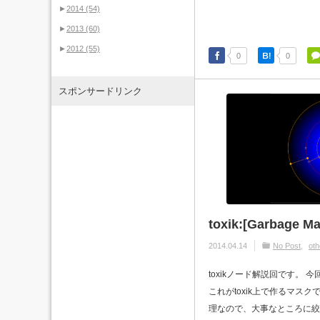
►
2014
(54)
►
2013
(60)
►
2012
(55)
0
0
スポンサードリンク
toxik:[Garbage Ma
2014.04.14
No Post
oth
toxikノード解説回です。 今回
これがtoxik上で作るマス
理なので、大事なところに絞っ