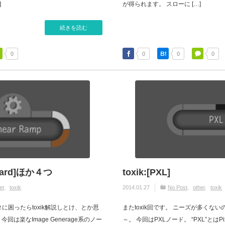
]
が得られます。 スローに […]
続きを読む
0
0
0
0
Board]ほか４つ
toxik:[PXL]
er
toxik
2014.01.27
No Post
other
toxik
ネタに困ったらtoxik解説しとけ、とか思
またtoxik回です。 ニーズが多くな
は楽なImage Generage系のノー
～。 今回はPXLノード。 “PXL”とはPixel 