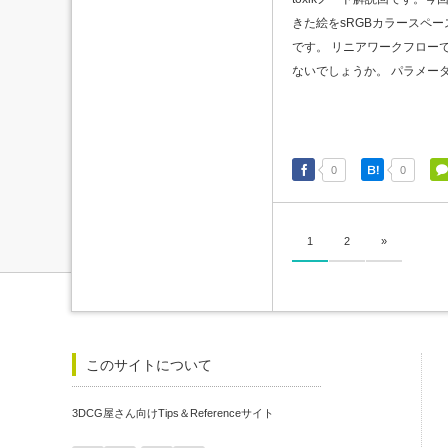
きた絵をsRGBカラースペー
です。 リニアワークフロー
ないでしょうか。 パラメータは
0
0
1
2
»
このサイトについて
3DCG屋さん向けTips＆Referenceサイト