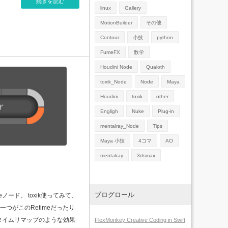
続きを読む
linux
Gallery
MotionBuilder
その他
Contour
小技
python
FumeFX
数学
Houdini Node
Qualoth
toxik_Node
Node
Maya
Houdini
toxik
other
Engligh
Nuke
Plug-in
mentalray_Node
Tips
Maya 小技
4コマ
AO
mentalray
3dsmax
ブログロール
eノード。 toxik使ってみて、
つがこのRetimeだったり
tsのタイムリマップのような効果
FlexMonkey Creative Coding in Swift