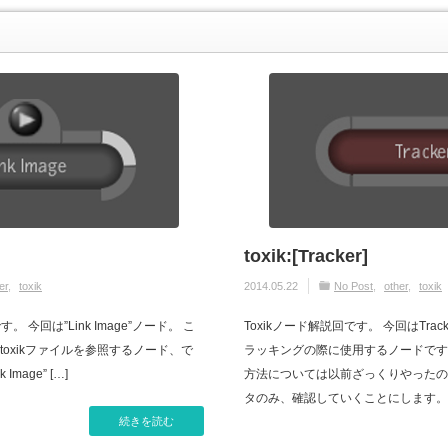
toxik:[Tracker]
er
toxik
2014.05.22
No Post
other
toxik
。 今回は”Link Image”ノード。 こ
Toxikノード解説回です。 今回はTr
oxikファイルを参照するノード、で
ラッキングの際に使用するノードです。
mage” […]
方法については以前ざっくりやったの
タのみ、確認していくことにします。 ?A
続きを読む