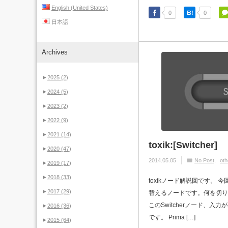
English (United States)
0
0
日本語
Archives
►
2025
(2)
►
2024
(5)
►
2023
(2)
►
2022
(9)
►
2021
(14)
toxik:[Switcher]
►
2020
(47)
2014.05.05
No Post
oth
►
2019
(17)
►
2018
(33)
toxikノード解説回です。 今
►
2017
(29)
替えるノードです。何を切り
このSwitcherノード、入力が二
►
2016
(36)
です。 Prima […]
►
2015
(64)