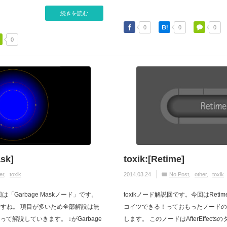
続きを読む
0
0
0
0
sk]
toxik:[Retime]
er
toxik
2014.03.24
No Post
other
toxik
は「Garbage Maskノード」です。
toxikノード解説回です。今回はRetim
クですね。 項目が多いため全部解説は無
コイツできる！っておもったノードの一
て解説していきます。 ↓がGarbage
します。 このノードはAfterEffec