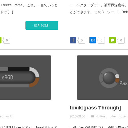
eeze Frame。 これ、一言でいうと
ー、ベクターブラー、被写界深度等、
で […]
どができます。 このBlurノード、Detail
続きを読む
0
0
0
0
toxik:[pass Through]
er
toxik
2013.09.30
No Post
other
toxik
[sRGB]ノードです。 Inputで入って
toxikノード解説回です。今回は[Pass 