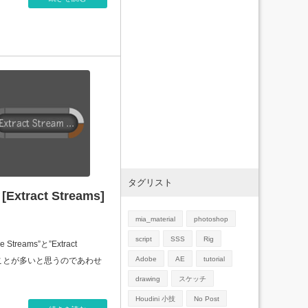
タグリスト
[Extract Streams]
mia_material
photoshop
script
SSS
Rig
reams”と”Extract
Adobe
AE
tutorial
使うことが多いと思うのであわせ
drawing
スケッチ
Houdini 小技
No Post