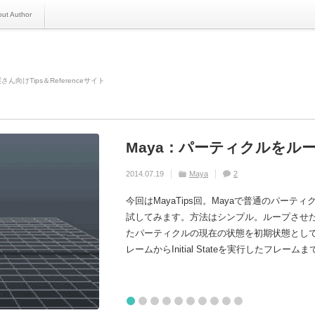
ut Author
さん向けTips＆Referenceサイト
Maya：パーティクルをル
Nuke:Manage User Knobs(
Maya:『mentalrayVerte
My Houly Daily Challenge
4コマ:レンダリングなう
Houdini:Viewport Commen
Houdini:L-system sample
MotionBuilder:Python
Houdini:L-system 作例02
数学:内積ってなんぞ？ 
2014.07.19
2018.08.02
2012.10.22
2020.07.18
2013.07.29
2017.07.13
2016.12.29
2013.05.13
2016.12.16
2015.12.01
Maya
Nuke
Maya
Houdini
Gallery
Houdini
Houdini
No Post
Houdini
other
other
No Post
No Post
No Post
other
0
2
0
0
0
other
0
5
1
0
0
今回はMayaTips回。Mayaで普通のパーテ
Nuke回。Nuke11.2で新しい追加された
試してみます。方法はシンプル。ループさせ
は、”カスタムパラメータの追加”です！ドラ
たパーティクルの現在の状態を初期状態とし
Propertiesのいちばん上に”えんぴつア
レームからInitial Stateを実行したフ
出てくる！３：適当にアイコン選んで、追加し
で簡単な炎や煙のループは作れるのでは？それにしても
くUserタブができ、パラメータ追加された！５
1
2
3
4
5
6
7
8
9
10