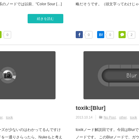
e系のノードでは以前、“Color Sour […]
略だそうです。（頭文字ってわけじゃな
続きを読む
0
0
0
2
toxik:[Blur]
er
toxik
2013.10.14
No Post
other
toxik
 ニーズが少ないのはわかってるんですけ
toxikノード解説回です。今回はBlu
ードを一通りさらったら、Nukeもと考え
ノードです。 このBlurノードで、