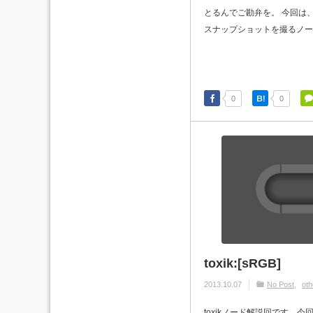
とるんでご勘弁を。 今回は、Fr
スナップショットを撮るノード
0
0
toxik:[sRGB]
2013.10.07
No Post
oth
toxikノード解説回です。今回は