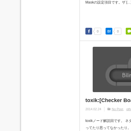
Maskの設定項目です。ザ […
0
0
toxik:[Checker 
2014.02.24
No Post
oth
toxikノード解説回です。 
ってたり思ってなかったり。 今回