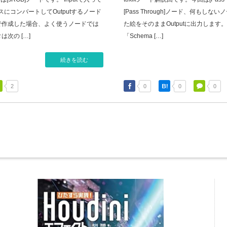
スにコンバートしてOutputするノード
[Pass Through]ノード、何もしない
で作成した場合、よく使うノードでは
た絵をそのままOutputに出力します
次の […]
「Schema […]
続きを読む
2
0
0
0