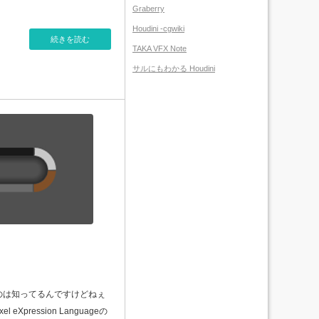
Graberry
Houdini -cgwiki
続きを読む
TAKA VFX Note
サルにもわかる Houdini
いのは知ってるんですけどねぇ
eXpression Languageの