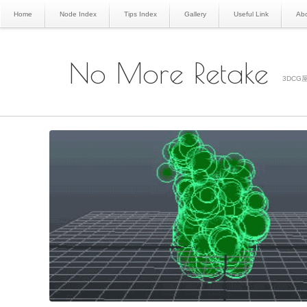
Home
Node Index
Tips Index
Gallery
Useful Link
Abo
No More Retake
3DCG屋