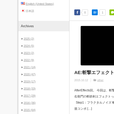
English (United States)
日本語
0
1
Archives
►
2025
(2)
►
2024
(5)
►
2023
(2)
►
2022
(9)
►
2021
(14)
AE:斬撃エフェク
►
2020
(47)
2015.10.12
other
►
2019
(17)
►
2018
(33)
AfterEffects回。 今
►
2017
(29)
右衛門の斬鉄剣エフェクトっ
Step1：フラクタルノイズ
►
2016
(36)
規コンポ […]
►
2015
(64)