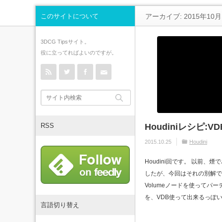
このサイトについて
アーカイブ: 2015年10月
3DCG Tipsサイト。
役に立ってればよいのですが。
rss
Twitter
Facebook
Contact
RSS
Houdiniレシピ:VDB 
2015.10.25
Houdini
Houdini回です。 以前
したが、今回はそれの別解です。 
Volumeノードを使ってパ
を、VDB使って出来るっぽいで
言語切り替え