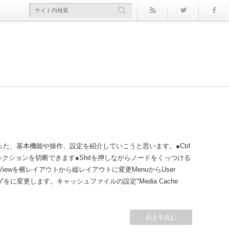
rss
Twitter
ド』 その２
スの表示非表示のあれこれ
TypeQualifier
l』系ノード その３
ume
ョンでメモリが足りない場合
xtract Streams]
った、基本機能や操作、設定を紹介していこうと思います。●Ctrl
クションを切断できます●Shitを押しながらノードをくっつける
 Viewを横レイアウトから縦レイアウトに変更MenuからUser
"2D Flow"をに変更します。キャッシュファイルの設定"Media Cache
続きを読む