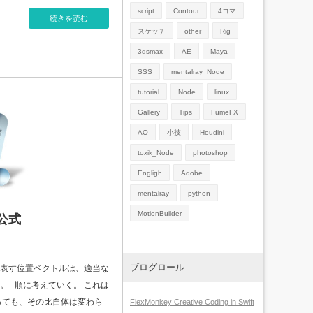
script
Contour
4コマ
続きを読む
スケッチ
other
Rig
3dsmax
AE
Maya
SSS
mentalray_Node
tutorial
Node
linux
Gallery
Tips
FumeFX
AO
小技
Houdini
toxik_Node
photoshop
Engligh
Adobe
mentalray
python
MotionBuilder
公式
ブログロール
表す位置ベクトルは、適当な
。 順に考えていく。 これは
っても、その比自体は変わら
FlexMonkey Creative Coding in Swift