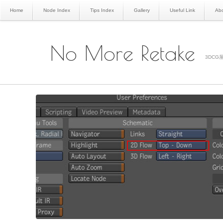
Home
Node Index
Tips Index
Gallery
Useful Link
Abo
No More Retake
3DCG屋