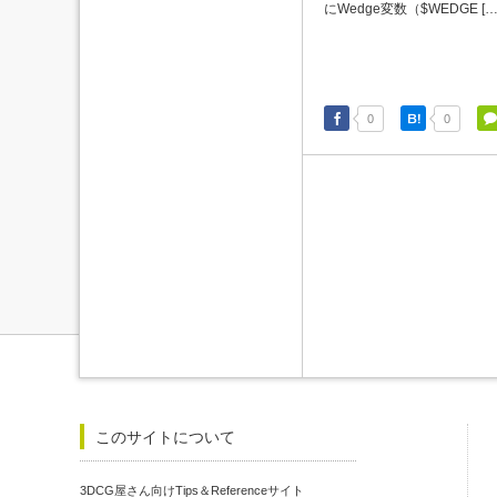
にWedge変数（$WEDGE […
0
0
このサイトについて
3DCG屋さん向けTips＆Referenceサイト