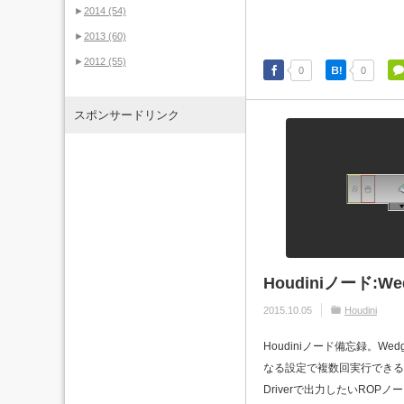
►
2014
(54)
►
2013
(60)
►
2012
(55)
0
0
スポンサードリンク
Houdiniノード:We
2015.10.05
Houdini
Houdiniノード備忘録。We
なる設定で複数回実行できる。 
Driverで出力したいROP