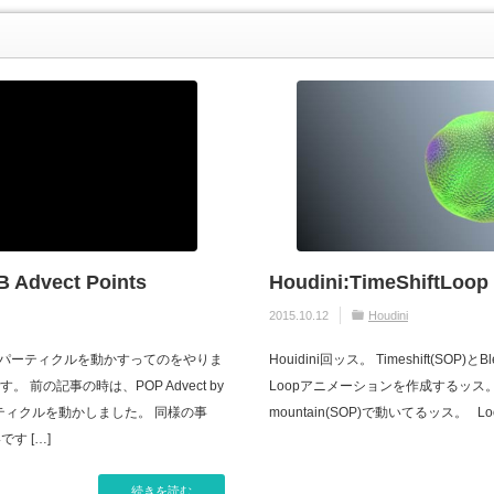
Advect Points
Houdini:TimeShiftLoop
2015.10.12
Houdini
、煙でパーティクルを動かすってのをやりま
Houidini回ッス。 Timeshift(SOP)と
前の記事の時は、POP Advect by
Loopアニメーションを作成するッス
ーティクルを動かしました。 同様の事
mountain(SOP)で動いてるッス。 Loo
す […]
続きを読む