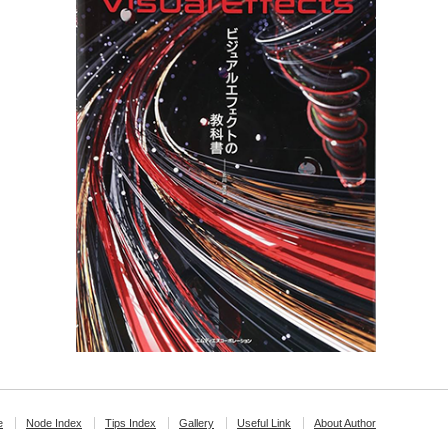
e
Node Index
Tips Index
Gallery
Useful Link
About Author