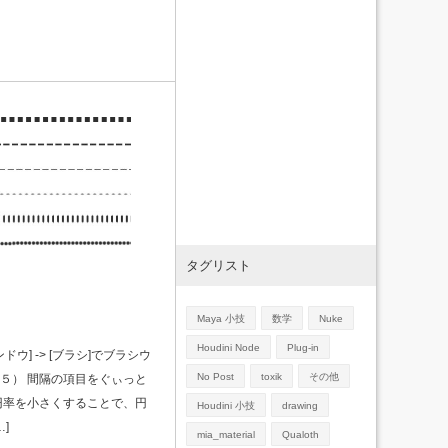
タグリスト
Maya 小技
数学
Nuke
Houdini Node
Plug-in
ンドウ] -> [ブラシ]でブラシウ
No Post
toxik
その他
５） 間隔の項目をぐぃっと
円率を小さくすることで、円
Houdini 小技
drawing
]
mia_material
Qualoth