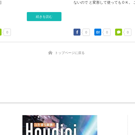
]
ないので と変形して使ってもＯＫ。 こ
続きを読む
0
0
0
0
トップページに戻る