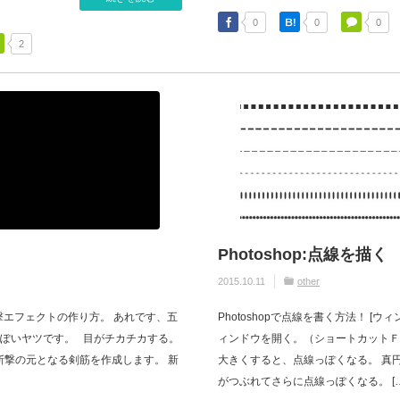
0
0
0
2
ト
Photoshop:点線を描く
2015.10.11
other
回は、斬撃エフェクトの作り方。 あれです、五
Photoshopで点線を書く方法！ [ウィ
ぽいヤツです。 目がチカチカする。
ィンドウを開く。（ショートカットＦ
 斬撃の元となる剣筋を作成します。 新
大きくすると、点線っぽくなる。 真
がつぶれてさらに点線っぽくなる。 […