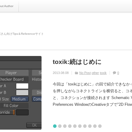
ut Author
さん向けTips＆Referenceサイト
toxik:続はじめに
Maya:『Contour系ノー
Nuke Node:Flareその2
Maya:チャンネルボック
Houdini:Transform(SOP)と
Maya:『mia_materia
Houdini:Redshift Fog Vol
Maya:小技トリビア 参
Houdini:シミュレーシ
toxik:[Merge Streams]と[E
2013.08.08
2013.04.11
2016.04.14
2014.05.26
2018.05.05
2012.06.21
2020.08.31
2014.03.03
2020.04.09
2014.04.28
Maya
No Post
Nuke
Maya
Houdini
Maya
Houdini
Maya
Houdini
No Post
No Post
No Post
No Post
No Post
other
other
0
toxik
toxik
0
0
0
0
0
0
0
0
0
今回は「toxikはじめに」の回で紹介できなか
を押しながらコネクトラインを横切ると、コネ
と、コネクションが接続されます Schematic
Preferences WindowのCreativeタブで
Location"でキャッシュファイルを保存する[...]
1
2
3
4
5
6
7
8
9
10