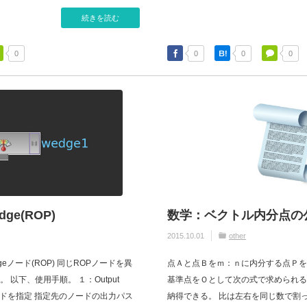
続きを読む
0
0
0
0
dge(ROP)
数学：ベクトル内分点の
2015.10.01
other
dgeノード(ROP) 同じROPノードを異
点Ａと点Ｂをｍ：ｎに内分する点Ｐを
以下、使用手順。 １：Output
基準点をＯとして次の式で求められる
ノードを指定 指定先のノードの出力パス
納得できる。 比は左右を同じ数で割