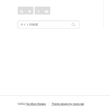
rss
Twitter
Facebook
Contact
©2012
No More Retake
Theme design by mono-lab