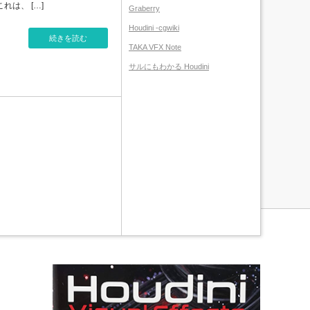
れは、 […]
Graberry
Houdini -cgwiki
続きを読む
TAKA VFX Note
サルにもわかる Houdini