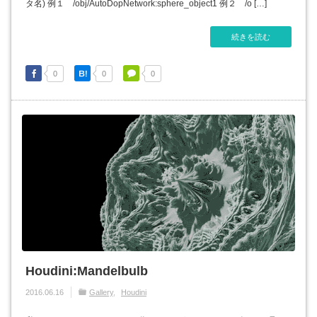
タ名) 例１ /obj/AutoDopNetwork:sphere_object1 例２ /o […]
続きを読む
0
0
0
Houdini:Mandelbulb
2016.06.16
Gallery
Houdini