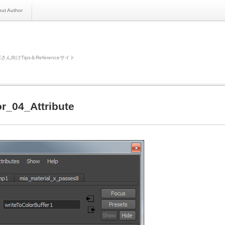
ut Author
さん向けTips＆Referenceサイト
r_04_Attribute