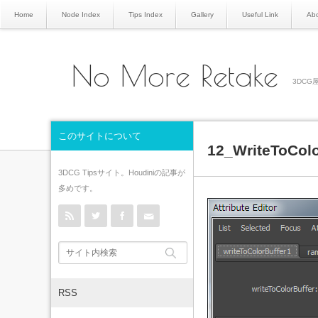
Home
Node Index
Tips Index
Gallery
Useful Link
Abo
No More Retake
3DCG屋
このサイトについて
12_WriteToColo
3DCG Tipsサイト。Houdiniの記事が
多めです。
rss
Twitter
Facebook
Contact
RSS