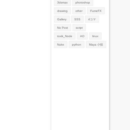
3dsmax
photoshop
drawing
other
FumeFX
Gallery
SSS
4コマ
No Post
script
toxik_Node
AO
linux
Nuke
python
Maya 小技