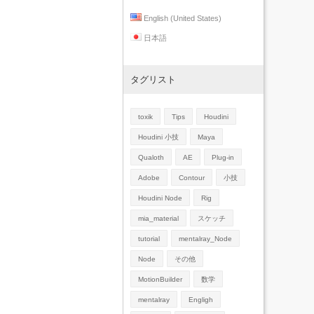
English (United States)
日本語
タグリスト
toxik
Tips
Houdini
Houdini 小技
Maya
Qualoth
AE
Plug-in
Adobe
Contour
小技
Houdini Node
Rig
mia_material
スケッチ
tutorial
mentalray_Node
Node
その他
MotionBuilder
数学
mentalray
Engligh