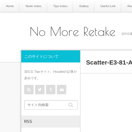
Home
Node Index
Tips Index
Gallery
Useful Link
Abo
No More Retake
3DCG屋
このサイトについて
Scatter-E3-81-
3DCG Tipsサイト。Houdiniの記事が
多めです。
rss
Twitter
Facebook
Contact
RSS