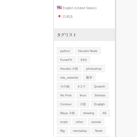
English (United States)
日本語
タグリスト
python
Houdini Node
FumeFX
SSS
Houdini 小技
photoshop
mia_material
数学
その他
4コマ
Qualoth
No Post
linux
3dsmax
Contour
小技
Engligh
Maya 小技
drawing
AE
script
other
tutorial
Rig
mentalray
Node