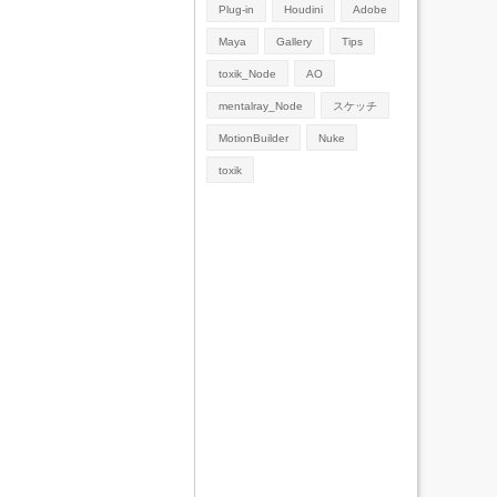
Plug-in
Houdini
Adobe
Maya
Gallery
Tips
toxik_Node
AO
mentalray_Node
スケッチ
MotionBuilder
Nuke
toxik