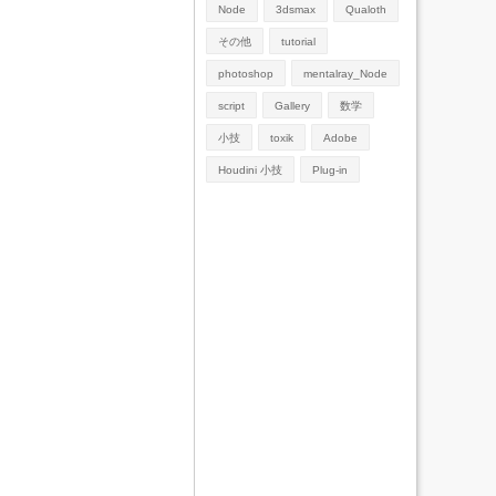
Node
3dsmax
Qualoth
その他
tutorial
photoshop
mentalray_Node
script
Gallery
数学
小技
toxik
Adobe
Houdini 小技
Plug-in