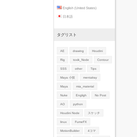
English (United States)
日本語
タグリスト
AE
drawing
Houdini
Rig
toxik_Node
Contour
SSS
other
Tips
Maya 小技
mentalray
Maya
mia_material
Nuke
Engligh
No Post
AO
python
Houdini Node
スケッチ
linux
FumeFX
MotionBuilder
4コマ