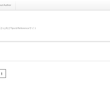
ut Author
さん向けTips＆Referenceサイト