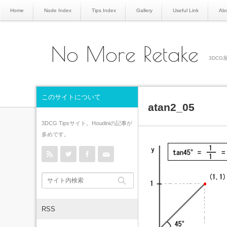
Home
Node Index
Tips Index
Gallery
Useful Link
Abo
No More Retake
3DCG屋
このサイトについて
atan2_05
3DCG Tipsサイト。Houdiniの記事が
多めです。
rss
Twitter
Facebook
Contact
RSS