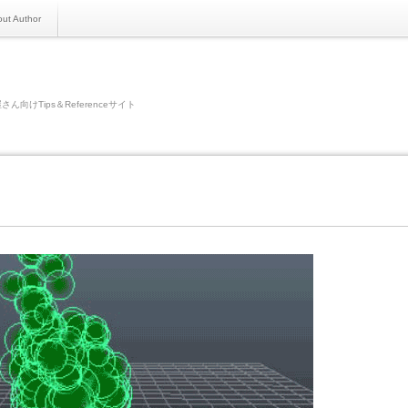
ut Author
さん向けTips＆Referenceサイト