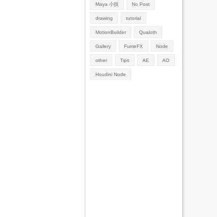
Maya 小技
No Post
drawing
tutorial
MotionBuilder
Qualoth
Gallery
FumeFX
Node
other
Tips
AE
AO
Houdini Node