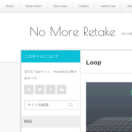
Home
Node Index
Tips Index
Gallery
Useful Link
Abo
No More Retake
3DCG屋
このサイトについて
Loop
3DCG Tipsサイト。Houdiniの記事が
多めです。
rss
Twitter
Facebook
Contact
RSS