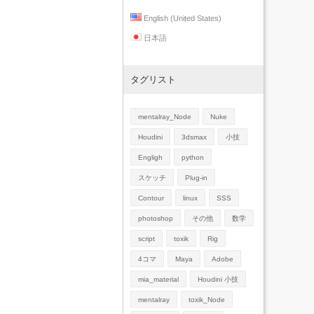
English (United States)
日本語
タグリスト
mentalray_Node
Nuke
Houdini
3dsmax
小技
Engligh
python
スケッチ
Plug-in
Contour
linux
SSS
photoshop
その他
数学
script
toxik
Rig
4コマ
Maya
Adobe
mia_material
Houdini 小技
mentalray
toxik_Node