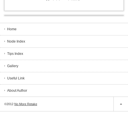
Home
Node Index
Tips Index
Gallery
Useful Link
About Author
©2012
No More Retake