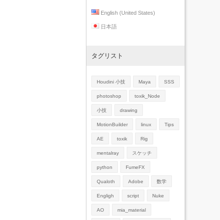
English (United States)
日本語
タグリスト
Houdini 小技
Maya
SSS
photoshop
toxik_Node
小技
drawing
MotionBuilder
linux
Tips
AE
toxik
Rig
mentalray
スケッチ
python
FumeFX
Qualoth
Adobe
数学
Engligh
script
Nuke
AO
mia_material