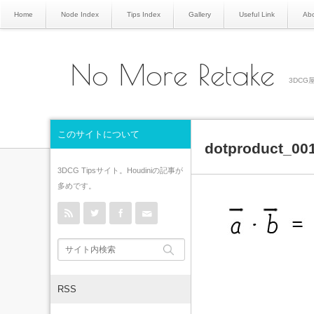
Home
Node Index
Tips Index
Gallery
Useful Link
Abo
No More Retake
3DCG屋
このサイトについて
dotproduct_00
3DCG Tipsサイト。Houdiniの記事が
多めです。
rss
Twitter
Facebook
Contact
RSS