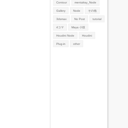
Contour
mentalray_Node
Gallery
Node
その他
3dsmax
No Post
tutorial
4コマ
Maya 小技
Houdini Node
Houdini
Plug-in
other