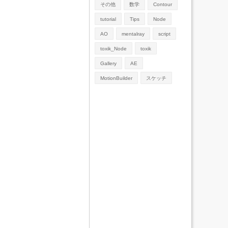
その他
数学
Contour
tutorial
Tips
Node
AO
mentalray
script
toxik_Node
toxik
Gallery
AE
MotionBuilder
スケッチ