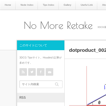
Home
Node Index
Tips Index
Gallery
Useful Link
Abo
No More Retake
3DCG屋
このサイトについて
dotproduct_00
3DCG Tipsサイト。Houdiniの記事が
多めです。
rss
Twitter
Facebook
Contact
RSS