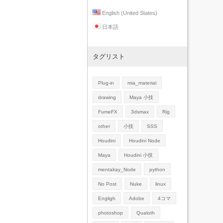
English (United States)
日本語
タグリスト
Plug-in
mia_material
drawing
Maya 小技
FumeFX
3dsmax
Rig
other
小技
SSS
Houdini
Houdini Node
Maya
Houdini 小技
mentalray_Node
python
No Post
Nuke
linux
Engligh
Adobe
4コマ
photoshop
Qualoth