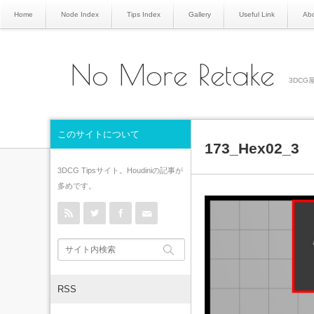
Home
Node Index
Tips Index
Gallery
Useful Link
Abo
No More Retake
3DCG屋
このサイトについて
173_Hex02_3
3DCG Tipsサイト。Houdiniの記事が
多めです。
rss
Twitter
Facebook
Contact
RSS