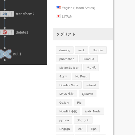
English (United States)
日本語
タグリスト
drawing
toxik
Houdini
photoshop
FumeFX
MotionBuilder
その他
4コマ
No Post
Houdini Node
tutorial
Maya 小技
Qualoth
Gallery
Rig
Houdini 小技
toxik_Node
python
スケッチ
Engligh
AO
Tips