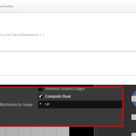
ut Author
さん向けTips＆Referenceサイト