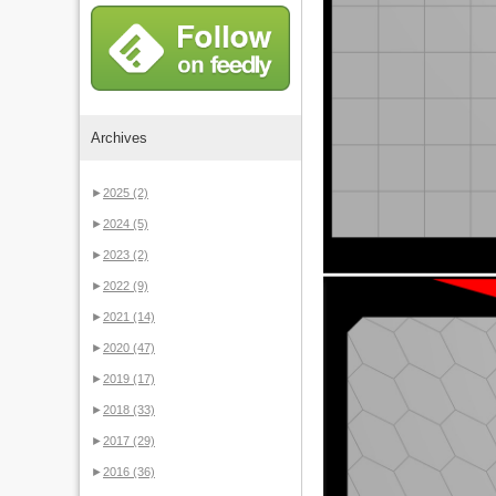
Archives
►
2025
(2)
►
2024
(5)
►
2023
(2)
►
2022
(9)
►
2021
(14)
►
2020
(47)
►
2019
(17)
►
2018
(33)
►
2017
(29)
►
2016
(36)