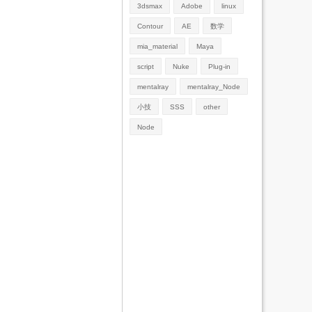
3dsmax
Adobe
linux
Contour
AE
数学
mia_material
Maya
script
Nuke
Plug-in
mentalray
mentalray_Node
小技
SSS
other
Node