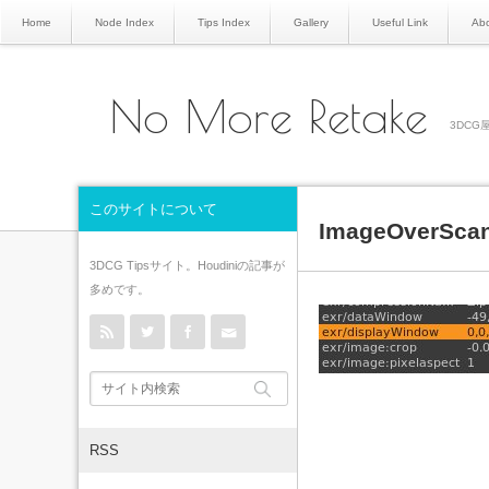
Home
Node Index
Tips Index
Gallery
Useful Link
Abo
No More Retake
3DCG屋
このサイトについて
ImageOverSca
3DCG Tipsサイト。Houdiniの記事が
多めです。
rss
Twitter
Facebook
Contact
RSS