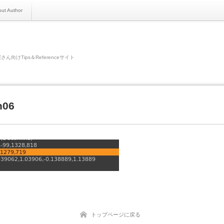
ut Author
さん向けTips＆Referenceサイト
n06
トップページに戻る