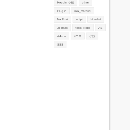
Houdini 小技
other
Plug-in
mia_material
No Post
script
Houdini
3dsmax
toxik_Node
AE
Adobe
4コマ
小技
SSS