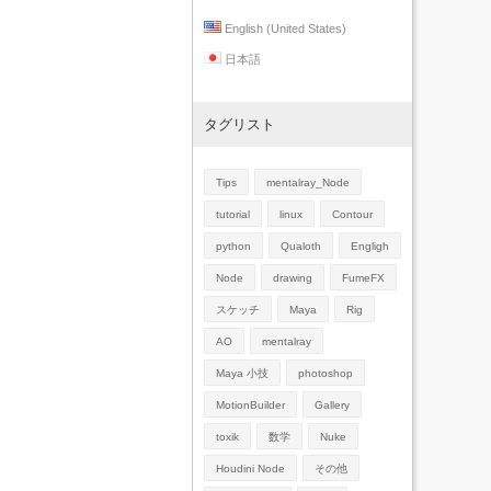
English (United States)
日本語
タグリスト
Tips
mentalray_Node
tutorial
linux
Contour
python
Qualoth
Engligh
Node
drawing
FumeFX
スケッチ
Maya
Rig
AO
mentalray
Maya 小技
photoshop
MotionBuilder
Gallery
toxik
数学
Nuke
Houdini Node
その他