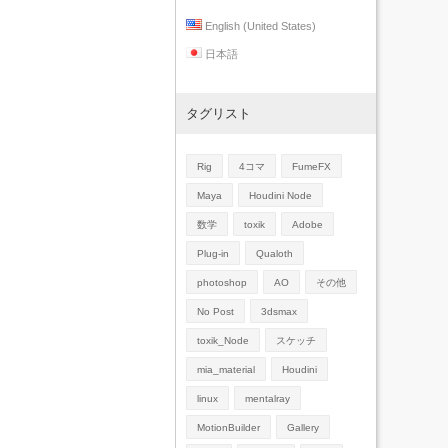
English (United States)
日本語
タグリスト
Rig
4コマ
FumeFX
Maya
Houdini Node
数学
toxik
Adobe
Plug-in
Qualoth
photoshop
AO
その他
No Post
3dsmax
toxik_Node
スケッチ
mia_material
Houdini
linux
mentalray
MotionBuilder
Gallery