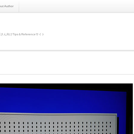
ut Author
さん向けTips＆Referenceサイト