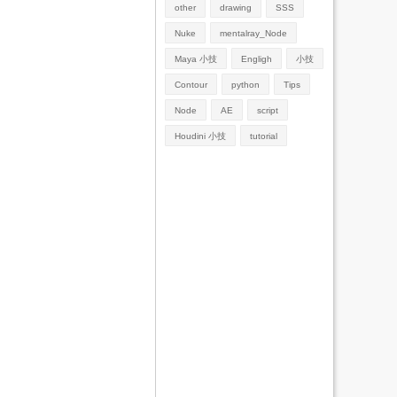
other
drawing
SSS
Nuke
mentalray_Node
Maya 小技
Engligh
小技
Contour
python
Tips
Node
AE
script
Houdini 小技
tutorial