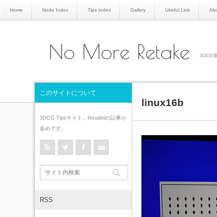
Home
Node Index
Tips Index
Gallery
Useful Link
Abo
No More Retake
3DCG屋
このサイトについて
linux16b
3DCG Tipsサイト。Houdiniの記事が
多めです。
rss
Twitter
Facebook
Contact
RSS