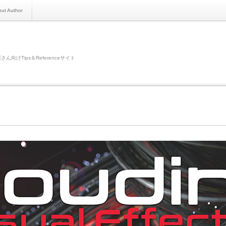
ut Author
さん向けTips＆Referenceサイト