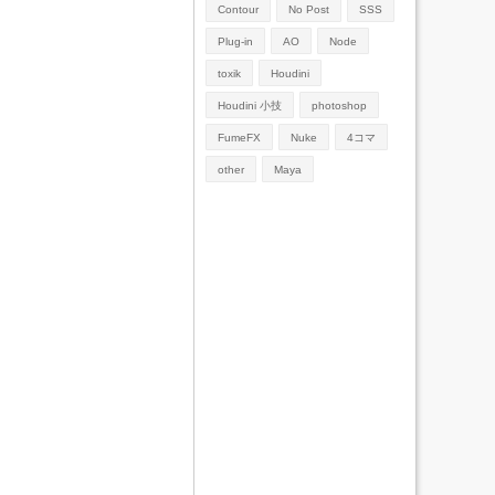
Contour
No Post
SSS
Plug-in
AO
Node
toxik
Houdini
Houdini 小技
photoshop
FumeFX
Nuke
4コマ
other
Maya