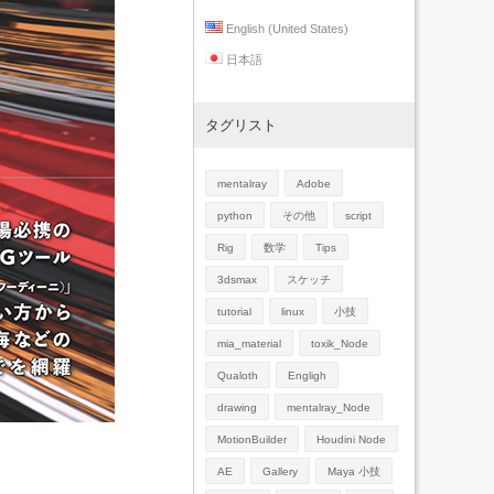
English (United States)
日本語
タグリスト
mentalray
Adobe
python
その他
script
Rig
数学
Tips
3dsmax
スケッチ
tutorial
linux
小技
mia_material
toxik_Node
Qualoth
Engligh
drawing
mentalray_Node
MotionBuilder
Houdini Node
AE
Gallery
Maya 小技