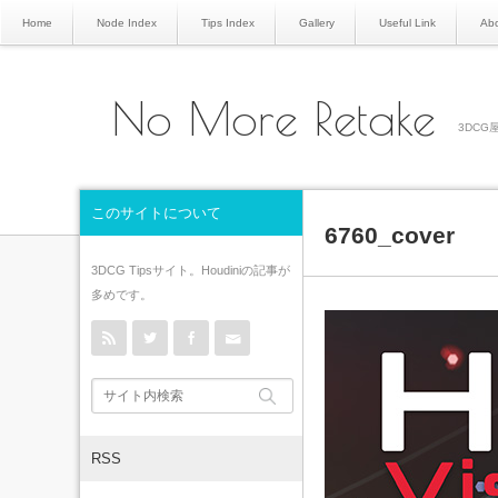
Home
Node Index
Tips Index
Gallery
Useful Link
Abo
No More Retake
3DCG屋
このサイトについて
6760_cover
3DCG Tipsサイト。Houdiniの記事が
多めです。
rss
Twitter
Facebook
Contact
RSS