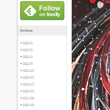
Archives
►
2025
(2)
►
2024
(5)
►
2023
(2)
►
2022
(9)
►
2021
(14)
►
2020
(47)
►
2019
(17)
►
2018
(33)
►
2017
(29)
►
2016
(36)