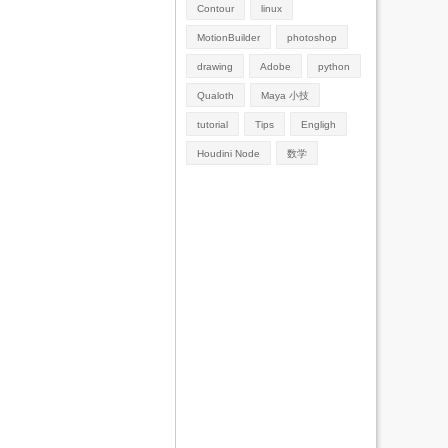
Contour
linux
MotionBuilder
photoshop
drawing
Adobe
python
Qualoth
Maya 小技
tutorial
Tips
Engligh
Houdini Node
数学