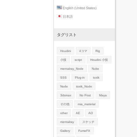
English (United States)
日本語
タグリスト
Houdini
4コマ
Rig
小技
script
Houdini 小技
mentalray_Node
Nuke
SSS
Plug-in
toxik
Node
toxik_Node
3dsmax
No Post
Maya
その他
mia_material
other
AE
AO
mentalray
スケッチ
Gallery
FumeFX