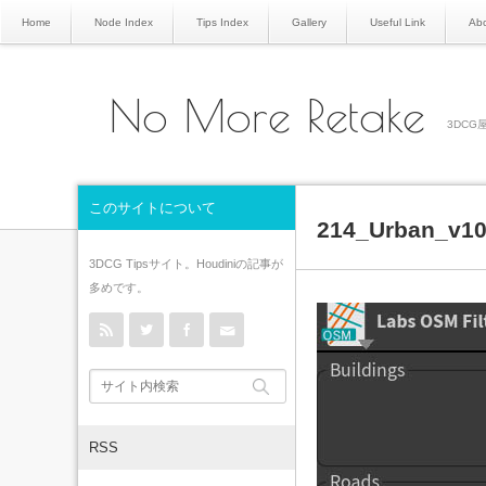
Home
Node Index
Tips Index
Gallery
Useful Link
Abo
No More Retake
3DCG屋
このサイトについて
214_Urban_v1
3DCG Tipsサイト。Houdiniの記事が
多めです。
rss
Twitter
Facebook
Contact
RSS