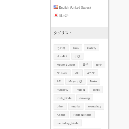
English (United States)
日本語
タグリスト
その他
linux
Gallery
Houdini
小技
MotionBuilder
数学
toxik
No Post
AO
4コマ
AE
Maya 小技
Nuke
FumeFX
Plug-in
script
toxik_Node
drawing
other
tutorial
mentalray
Adobe
Houdini Node
mentalray_Node