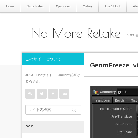
Home
Node Index
Tips Index
Gallery
Useful Link
Abo
No More Retake
3DCG屋
このサイトについて
GeomFreeze_v
3DCG Tipsサイト。Houdiniの記事が
多めです。
rss
Twitter
Facebook
Contact
RSS