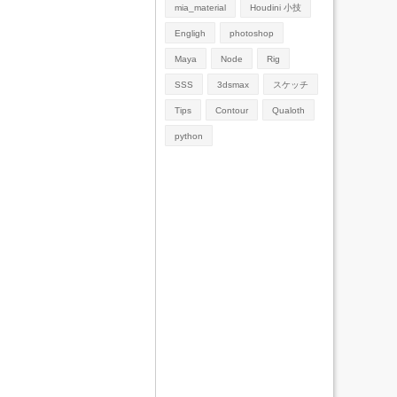
mia_material
Houdini 小技
Engligh
photoshop
Maya
Node
Rig
SSS
3dsmax
スケッチ
Tips
Contour
Qualoth
python