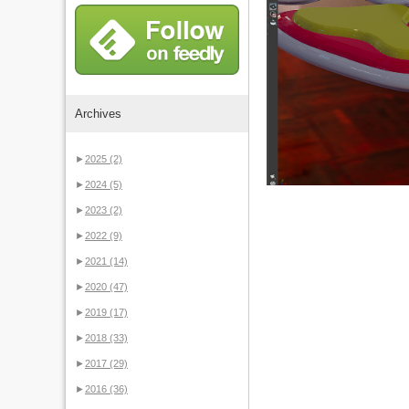
Archives
►
2025
(2)
►
2024
(5)
►
2023
(2)
►
2022
(9)
►
2021
(14)
►
2020
(47)
►
2019
(17)
►
2018
(33)
►
2017
(29)
►
2016
(36)