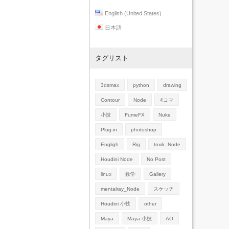
English (United States)
日本語
タグリスト
3dsmax
python
drawing
Contour
Node
4コマ
小技
FumeFX
Nuke
Plug-in
photoshop
Engligh
Rig
toxik_Node
Houdini Node
No Post
linux
数学
Gallery
mentalray_Node
スケッチ
Houdini 小技
other
Maya
Maya 小技
AO