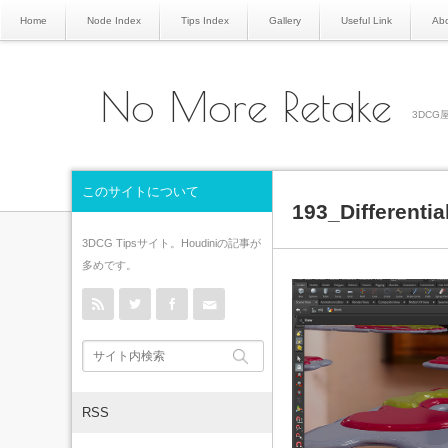
Home
Node Index
Tips Index
Gallery
Useful Link
Abo
No More Retake
3DCG屋
このサイトについて
193_Differenti
3DCG Tipsサイト。Houdiniの記事が
多めです。
rss
Twitter
Facebook
Contact
RSS