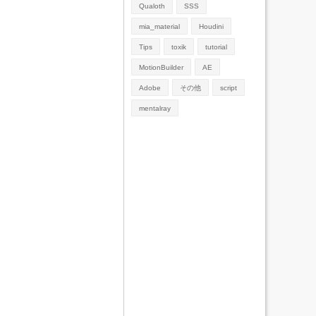
Qualoth
SSS
mia_material
Houdini
Tips
toxik
tutorial
MotionBuilder
AE
Adobe
その他
script
mentalray