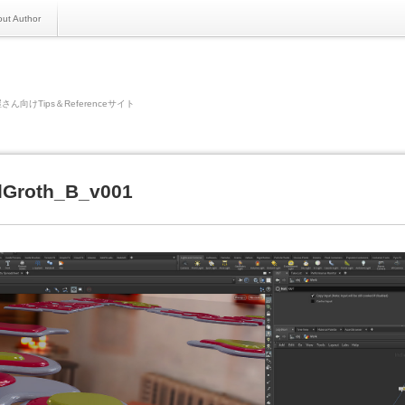
ut Author
さん向けTips＆Referenceサイト
alGroth_B_v001