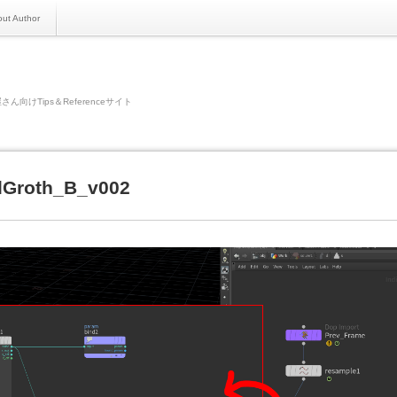
ut Author
さん向けTips＆Referenceサイト
alGroth_B_v002