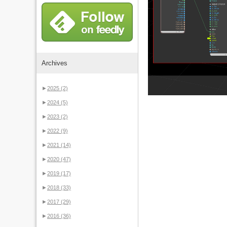
Archives
►
2025
(2)
►
2024
(5)
►
2023
(2)
►
2022
(9)
►
2021
(14)
►
2020
(47)
►
2019
(17)
►
2018
(33)
►
2017
(29)
►
2016
(36)