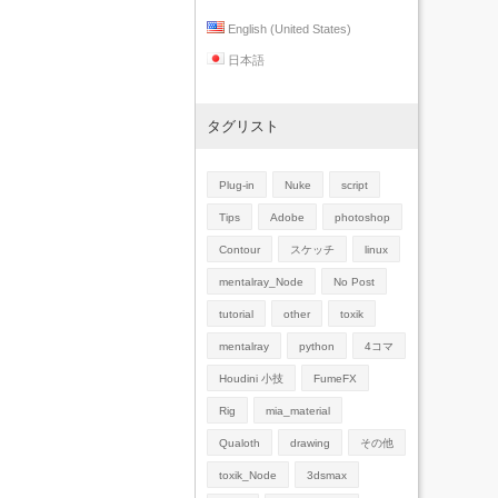
English (United States)
日本語
タグリスト
Plug-in
Nuke
script
Tips
Adobe
photoshop
Contour
スケッチ
linux
mentalray_Node
No Post
tutorial
other
toxik
mentalray
python
4コマ
Houdini 小技
FumeFX
Rig
mia_material
Qualoth
drawing
その他
toxik_Node
3dsmax