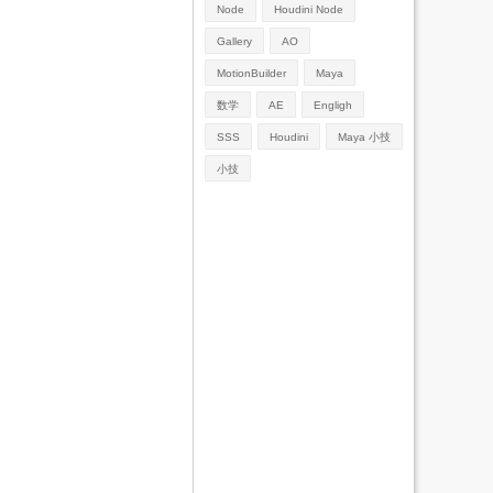
Node
Houdini Node
Gallery
AO
MotionBuilder
Maya
数学
AE
Engligh
SSS
Houdini
Maya 小技
小技