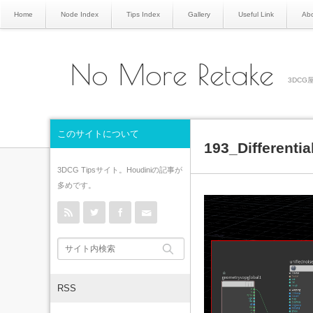
Home
Node Index
Tips Index
Gallery
Useful Link
Abo
No More Retake
3DCG屋
このサイトについて
193_Differenti
3DCG Tipsサイト。Houdiniの記事が
多めです。
rss
Twitter
Facebook
Contact
RSS