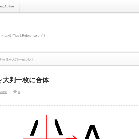
ut Author
さん向けTips＆Referenceサイト
:分割画像を大判一枚に合体
像を大判一枚に合体
Nuke
0