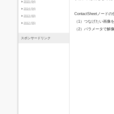
►
2015
(64)
►
2014
(54)
ContactSheetノー
►
2013
(60)
（1）つなげたい画像をC
►
2012
(55)
（2）パラメータで解
スポンサードリンク