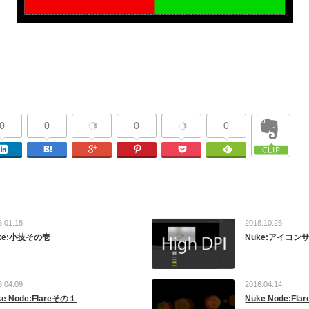
0
0
0
0
Facebook
Linkedin
はてなブックマーク
Google Plus
Pinterest
Pocket
Feedly
6.01.18
2018.10.25
ke:小技その壱
Nuke:アイコンサ
6.04.09
2016.04.14
ke Node:Flareその１
Nuke Node:Fla