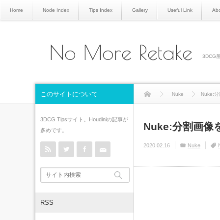
Home
Node Index
Tips Index
Gallery
Useful Link
Abo
No More Retake
3DCG屋
このサイトについて
Nuke
Nuke
3DCG Tipsサイト。Houdiniの記事が
Nuke:分割画
多めです。
rss
Twitter
Facebook
Contact
2020.02.16
Nuke
RSS