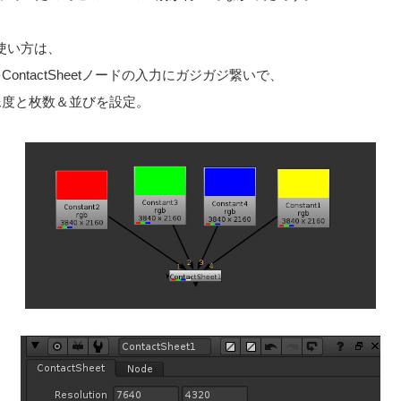
ドの使い方は、
ontactSheetノードの入力にガジガジ繋いで、
像度と枚数＆並びを設定。