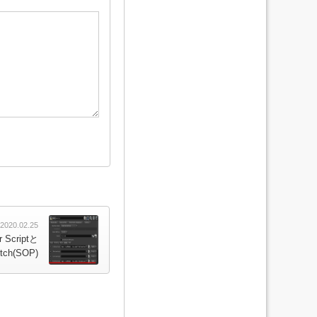
2020.02.25
r Scriptと
tch(SOP)