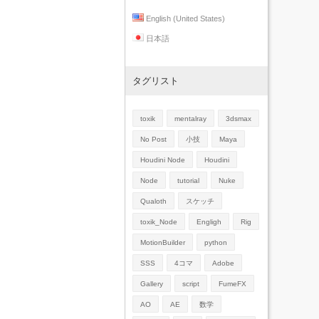
English (United States)
日本語
タグリスト
toxik
mentalray
3dsmax
No Post
小技
Maya
Houdini Node
Houdini
Node
tutorial
Nuke
Qualoth
スケッチ
toxik_Node
Engligh
Rig
MotionBuilder
python
SSS
4コマ
Adobe
Gallery
script
FumeFX
AO
AE
数学