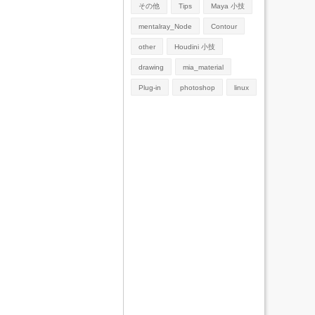
その他
Tips
Maya 小技
mentalray_Node
Contour
other
Houdini 小技
drawing
mia_material
Plug-in
photoshop
linux