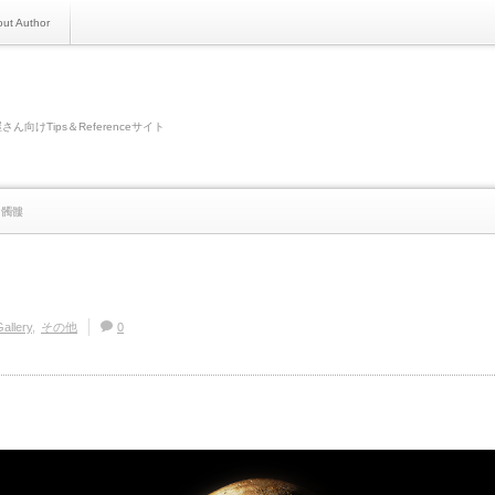
ut Author
さん向けTips＆Referenceサイト
：髑髏
allery
その他
0