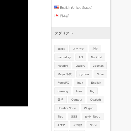
English (United States)
日本語
タグリスト
script
スケッチ
小技
mentalray
AO
No Post
Houdini
Gallery
3dsmax
Maya 小技
python
Nuke
FumeFX
linux
Engligh
drawing
toxik
Rig
数学
Contour
Qualoth
Houdini Node
Plug-in
Tips
SSS
toxik_Node
4コマ
その他
Node