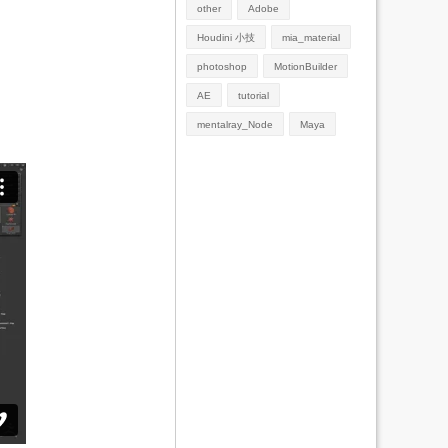
other
Adobe
Houdini 小技
mia_material
photoshop
MotionBuilder
AE
tutorial
mentalray_Node
Maya