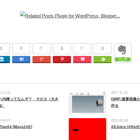
0
0
0
0
Facebook
Linkedin
はてなブックマーク
Google Plus
Pinterest
Pocket
Feedly
5.12.02
2017.11.23
学:内積ってなんぞ？ その３（大き
GIMP:連番画像
編）
作る
4.04.07
2021.02.28
Tips04 (Maya2AE)
AEJuice (Afte