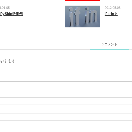
4.01.05
2012.05.06
&PySide活用例
if ～in文
0 コメント
おります