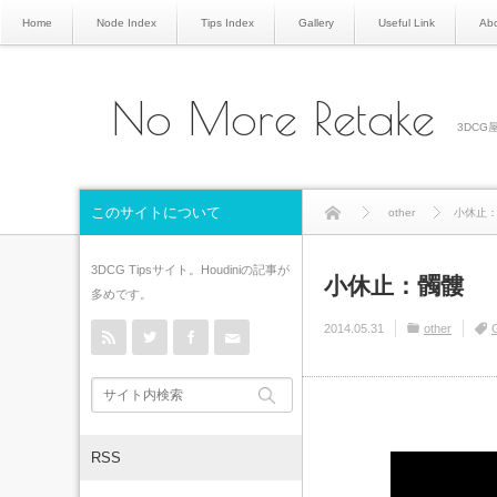
Home
Node Index
Tips Index
Gallery
Useful Link
Abo
No More Retake
3DCG屋
このサイトについて
other
小休止
3DCG Tipsサイト。Houdiniの記事が
小休止：髑髏
多めです。
rss
Twitter
Facebook
Contact
2014.05.31
other
G
RSS