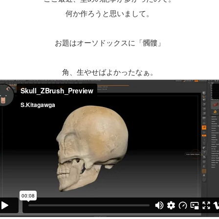
何か作ろうと思いまして。
お題はオーソドックスに「髑髏」
角、生やせばよかったなぁ。