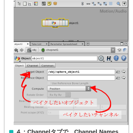
４：Channelタブで、Channel Names