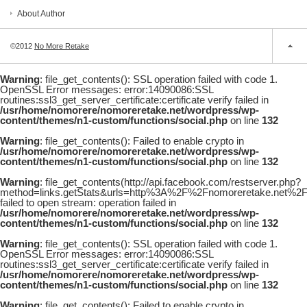
About Author
©2012
No More Retake
Warning
: file_get_contents(): SSL operation failed with code 1.
OpenSSL Error messages: error:14090086:SSL
routines:ssl3_get_server_certificate:certificate verify failed in
/usr/home/nomorere/nomoreretake.net/wordpress/wp-
content/themes/n1-custom/functions/social.php
on line
132
Warning
: file_get_contents(): Failed to enable crypto in
/usr/home/nomorere/nomoreretake.net/wordpress/wp-
content/themes/n1-custom/functions/social.php
on line
132
Warning
: file_get_contents(http://api.facebook.com/restserver.php?
method=links.getStats&urls=http%3A%2F%2Fnomoreretake.net%
failed to open stream: operation failed in
/usr/home/nomorere/nomoreretake.net/wordpress/wp-
content/themes/n1-custom/functions/social.php
on line
132
Warning
: file_get_contents(): SSL operation failed with code 1.
OpenSSL Error messages: error:14090086:SSL
routines:ssl3_get_server_certificate:certificate verify failed in
/usr/home/nomorere/nomoreretake.net/wordpress/wp-
content/themes/n1-custom/functions/social.php
on line
132
Warning
: file_get_contents(): Failed to enable crypto in