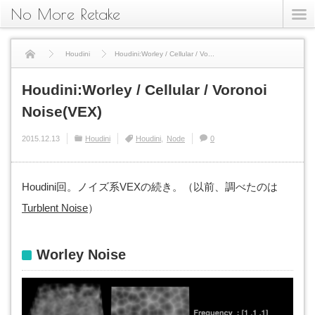
No More Retake
Houdini
Houdini:Worley / Cellular / Vo...
Houdini:Worley / Cellular / Voronoi
Noise(VEX)
2015.12.13
Houdini
Houdini
Node
0
Houdini回。ノイズ系VEXの続き。（以前、調べたのは
Turblent Noise
）
Worley Noise