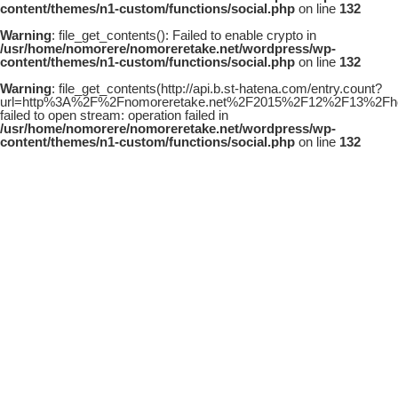
content/themes/n1-custom/functions/social.php
on line
132
Warning
: file_get_contents(): Failed to enable crypto in
/usr/home/nomorere/nomoreretake.net/wordpress/wp-
content/themes/n1-custom/functions/social.php
on line
132
Warning
: file_get_contents(http://api.b.st-hatena.com/entry.count?
url=http%3A%2F%2Fnomoreretake.net%2F2015%2F12%2F13%2Fhou
failed to open stream: operation failed in
/usr/home/nomorere/nomoreretake.net/wordpress/wp-
content/themes/n1-custom/functions/social.php
on line
132