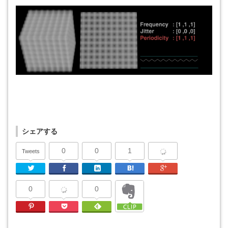
シェアする
0
0
1
Tweets
Twitter
Facebook
Linkedin
はてなブックマーク
Google Plu
0
0
Pinterest
Pocket
Feedly