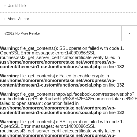
Useful Link
About Author
©2012
No More Retake
Warning
: file_get_contents(): SSL operation failed with code 1.
OpenSSL Error messages: error:14090086:SSL
routines:ssl3_get_server_certificate:certificate verify failed in
/usr/home/nomorere/nomoreretake.net/wordpress/wp-
content/themes/n1-custom/functions/social.php
on line
132
Warning
: file_get_contents(): Failed to enable crypto in
/usr/home/nomorere/nomoreretake.net/wordpress/wp-
content/themes/n1-custom/functions/social.php
on line
132
Warning
: file_get_contents(http://api.facebook.com/restserver.php?
method=links.getStats&urls=http%3A%2F%2Fnomoreretake.net%2
failed to open stream: operation failed in
/usr/home/nomorere/nomoreretake.net/wordpress/wp-
content/themes/n1-custom/functions/social.php
on line
132
Warning
: file_get_contents(): SSL operation failed with code 1.
OpenSSL Error messages: error:14090086:SSL
routines:ssl3_get_server_certificate:certificate verify failed in
/usr/home/nomorere/nomoreretake.net/wordpress/wp-