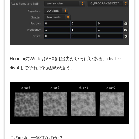
HoudiniのWorley(VEX)は出力がいっぱいある。dist1～
dist4までそれぞれ結果が違う。
このdistは一体何なのか？