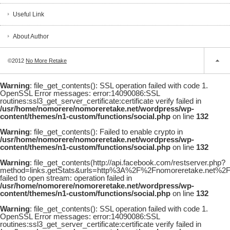
Useful Link
About Author
©2012
No More Retake
Warning
: file_get_contents(): SSL operation failed with code 1.
OpenSSL Error messages: error:14090086:SSL
routines:ssl3_get_server_certificate:certificate verify failed in
/usr/home/nomorere/nomoreretake.net/wordpress/wp-
content/themes/n1-custom/functions/social.php
on line
132
Warning
: file_get_contents(): Failed to enable crypto in
/usr/home/nomorere/nomoreretake.net/wordpress/wp-
content/themes/n1-custom/functions/social.php
on line
132
Warning
: file_get_contents(http://api.facebook.com/restserver.php?
method=links.getStats&urls=http%3A%2F%2Fnomoreretake.net%
failed to open stream: operation failed in
/usr/home/nomorere/nomoreretake.net/wordpress/wp-
content/themes/n1-custom/functions/social.php
on line
132
Warning
: file_get_contents(): SSL operation failed with code 1.
OpenSSL Error messages: error:14090086:SSL
routines:ssl3_get_server_certificate:certificate verify failed in