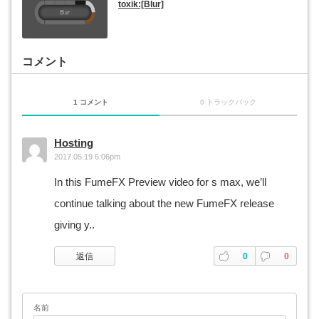
toxik:[Blur]
コメント
1 コメント
0 トラックバック
Hosting
2017.05.19 6:06pm
In this FumeFX Preview video for s max, we’ll
continue talking about the new FumeFX release
giving y..
返信
0
0
名前