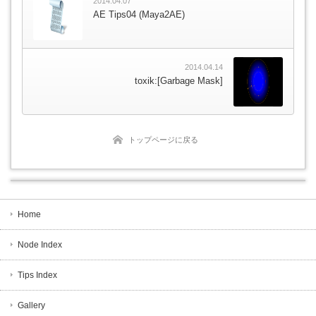
2014.04.07
AE Tips04 (Maya2AE)
2014.04.14
toxik:[Garbage Mask]
トップページに戻る
Home
Node Index
Tips Index
Gallery