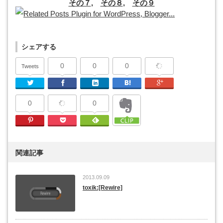
その７
,
その８
,
その９
シェアする
0
0
0
Tweets
Twitter
Facebook
Linkedin
はてなブックマーク
Google Plu
0
0
Pinterest
Pocket
Feedly
関連記事
2013.09.09
toxik:[Rewire]