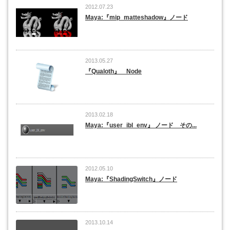
2012.07.23
Maya:『mip_matteshadow』ノード
2013.05.27
『Qualoth』 Node
2013.02.18
Maya:『user_ibl_env』 ノード その...
2012.05.10
Maya:『ShadingSwitch』ノード
2013.10.14