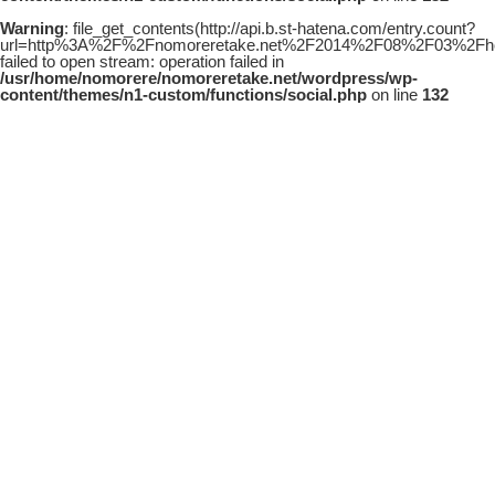
Warning
: file_get_contents(http://api.b.st-hatena.com/entry.count?
url=http%3A%2F%2Fnomoreretake.net%2F2014%2F08%2F03%2Fhoud
failed to open stream: operation failed in
/usr/home/nomorere/nomoreretake.net/wordpress/wp-
content/themes/n1-custom/functions/social.php
on line
132