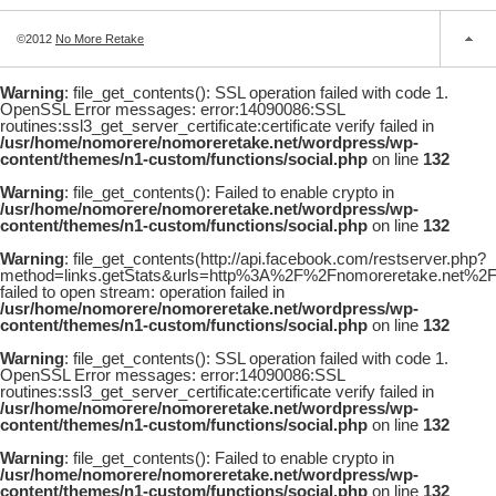
©2012
No More Retake
Warning
: file_get_contents(): SSL operation failed with code 1.
OpenSSL Error messages: error:14090086:SSL
routines:ssl3_get_server_certificate:certificate verify failed in
/usr/home/nomorere/nomoreretake.net/wordpress/wp-
content/themes/n1-custom/functions/social.php
on line
132
Warning
: file_get_contents(): Failed to enable crypto in
/usr/home/nomorere/nomoreretake.net/wordpress/wp-
content/themes/n1-custom/functions/social.php
on line
132
Warning
: file_get_contents(http://api.facebook.com/restserver.php?
method=links.getStats&urls=http%3A%2F%2Fnomoreretake.net%2
failed to open stream: operation failed in
/usr/home/nomorere/nomoreretake.net/wordpress/wp-
content/themes/n1-custom/functions/social.php
on line
132
Warning
: file_get_contents(): SSL operation failed with code 1.
OpenSSL Error messages: error:14090086:SSL
routines:ssl3_get_server_certificate:certificate verify failed in
/usr/home/nomorere/nomoreretake.net/wordpress/wp-
content/themes/n1-custom/functions/social.php
on line
132
Warning
: file_get_contents(): Failed to enable crypto in
/usr/home/nomorere/nomoreretake.net/wordpress/wp-
content/themes/n1-custom/functions/social.php
on line
132