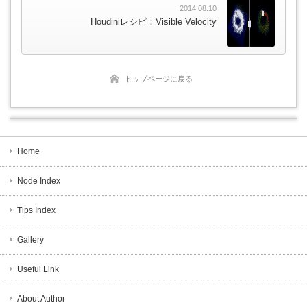
2014.08.10
Houdiniレシピ：Visible Velocity
トップページに戻る
Home
Node Index
Tips Index
Gallery
Useful Link
About Author