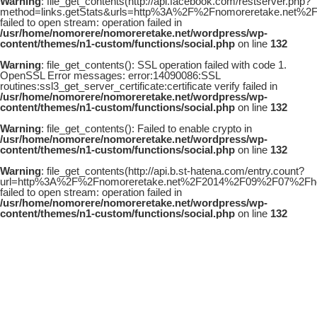
Warning
: file_get_contents(http://api.facebook.com/restserver.php?
method=links.getStats&urls=http%3A%2F%2Fnomoreretake.net%2
failed to open stream: operation failed in
/usr/home/nomorere/nomoreretake.net/wordpress/wp-
content/themes/n1-custom/functions/social.php
on line
132
Warning
: file_get_contents(): SSL operation failed with code 1.
OpenSSL Error messages: error:14090086:SSL
routines:ssl3_get_server_certificate:certificate verify failed in
/usr/home/nomorere/nomoreretake.net/wordpress/wp-
content/themes/n1-custom/functions/social.php
on line
132
Warning
: file_get_contents(): Failed to enable crypto in
/usr/home/nomorere/nomoreretake.net/wordpress/wp-
content/themes/n1-custom/functions/social.php
on line
132
Warning
: file_get_contents(http://api.b.st-hatena.com/entry.count?
url=http%3A%2F%2Fnomoreretake.net%2F2014%2F09%2F07%2Fhou
failed to open stream: operation failed in
/usr/home/nomorere/nomoreretake.net/wordpress/wp-
content/themes/n1-custom/functions/social.php
on line
132