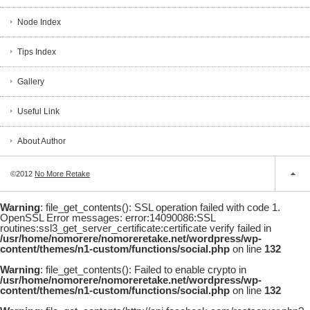
Node Index
Tips Index
Gallery
Useful Link
About Author
©2012
No More Retake
Warning
: file_get_contents(): SSL operation failed with code 1.
OpenSSL Error messages: error:14090086:SSL
routines:ssl3_get_server_certificate:certificate verify failed in
/usr/home/nomorere/nomoreretake.net/wordpress/wp-
content/themes/n1-custom/functions/social.php
on line
132
Warning
: file_get_contents(): Failed to enable crypto in
/usr/home/nomorere/nomoreretake.net/wordpress/wp-
content/themes/n1-custom/functions/social.php
on line
132