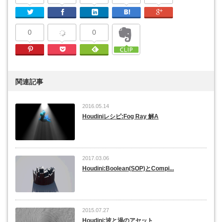
Twitter
Facebook
Linkedin
はてなブックマーク
Google Plu
0
0
Pinterest
Pocket
Feedly
関連記事
2016.05.14
Houdiniレシピ:Fog Ray 解A
2017.03.06
Houdini:Boolean(SOP)とCompi...
2015.07.27
Houdini:波と渦のアセット