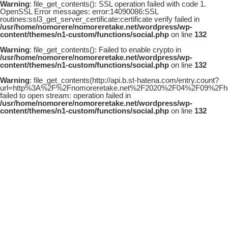
Warning
: file_get_contents(): SSL operation failed with code 1.
OpenSSL Error messages: error:14090086:SSL
routines:ssl3_get_server_certificate:certificate verify failed in
/usr/home/nomorere/nomoreretake.net/wordpress/wp-
content/themes/n1-custom/functions/social.php
on line
132
Warning
: file_get_contents(): Failed to enable crypto in
/usr/home/nomorere/nomoreretake.net/wordpress/wp-
content/themes/n1-custom/functions/social.php
on line
132
Warning
: file_get_contents(http://api.b.st-hatena.com/entry.count?
url=http%3A%2F%2Fnomoreretake.net%2F2020%2F04%2F09%2Fhou
failed to open stream: operation failed in
/usr/home/nomorere/nomoreretake.net/wordpress/wp-
content/themes/n1-custom/functions/social.php
on line
132