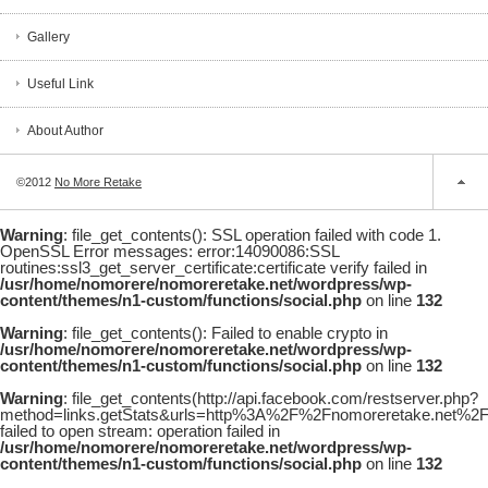
Gallery
Useful Link
About Author
©2012
No More Retake
Warning
: file_get_contents(): SSL operation failed with code 1.
OpenSSL Error messages: error:14090086:SSL
routines:ssl3_get_server_certificate:certificate verify failed in
/usr/home/nomorere/nomoreretake.net/wordpress/wp-
content/themes/n1-custom/functions/social.php
on line
132
Warning
: file_get_contents(): Failed to enable crypto in
/usr/home/nomorere/nomoreretake.net/wordpress/wp-
content/themes/n1-custom/functions/social.php
on line
132
Warning
: file_get_contents(http://api.facebook.com/restserver.php?
method=links.getStats&urls=http%3A%2F%2Fnomoreretake.net%
failed to open stream: operation failed in
/usr/home/nomorere/nomoreretake.net/wordpress/wp-
content/themes/n1-custom/functions/social.php
on line
132