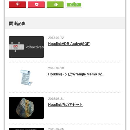
Pinterest
Pocket
Feedly
関連記事
2018.01.22
Houdini:VDB Active(SOP)
2016.04.20
Houdiniレシピ:Wrangle Memo 02...
2015.08.31
Houdini:石のアセット
2015.04.06