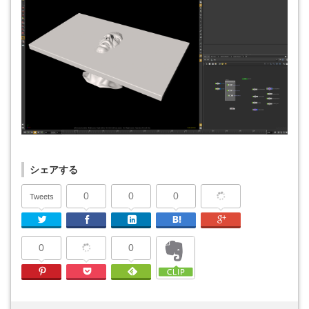
シェアする
0
0
0
Tweets
Twitter
Facebook
Linkedin
はてなブックマーク
Google Plu
0
0
Pinterest
Pocket
Feedly