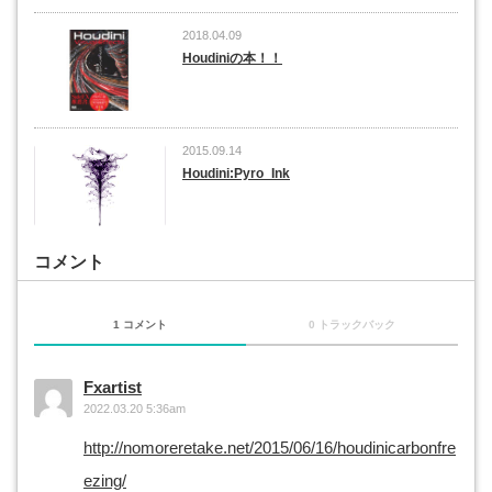
2018.04.09
Houdiniの本！！
2015.09.14
Houdini:Pyro_Ink
コメント
1 コメント
0 トラックバック
Fxartist
2022.03.20 5:36am
http://nomoreretake.net/2015/06/16/houdinicarbonfre
ezing/