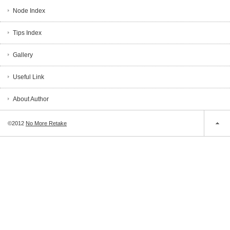
Node Index
Tips Index
Gallery
Useful Link
About Author
©2012
No More Retake