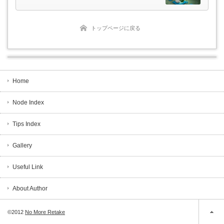
トップページに戻る
Home
Node Index
Tips Index
Gallery
Useful Link
About Author
©2012
No More Retake