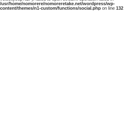
/usr/home/nomorere/nomoreretake.net/wordpress/wp-
content/themes/n1-custom/functions/social.php
on line
132