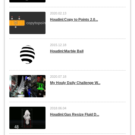
2020.02.13
Houdini:Copy to Points 2.0...
2015.12.18
Houdini:Marble Ball
2020.07.18
My Houly Daily Challenge W...
2018.06.04
Houdini:Gas Resize Fluid D...