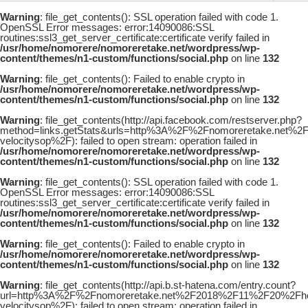
Warning
: file_get_contents(): SSL operation failed with code 1.
OpenSSL Error messages: error:14090086:SSL
routines:ssl3_get_server_certificate:certificate verify failed in
/usr/home/nomorere/nomoreretake.net/wordpress/wp-
content/themes/n1-custom/functions/social.php
on line
132
Warning
: file_get_contents(): Failed to enable crypto in
/usr/home/nomorere/nomoreretake.net/wordpress/wp-
content/themes/n1-custom/functions/social.php
on line
132
Warning
: file_get_contents(http://api.facebook.com/restserver.php?
method=links.getStats&urls=http%3A%2F%2Fnomoreretake.net%2
velocitysop%2F): failed to open stream: operation failed in
/usr/home/nomorere/nomoreretake.net/wordpress/wp-
content/themes/n1-custom/functions/social.php
on line
132
Warning
: file_get_contents(): SSL operation failed with code 1.
OpenSSL Error messages: error:14090086:SSL
routines:ssl3_get_server_certificate:certificate verify failed in
/usr/home/nomorere/nomoreretake.net/wordpress/wp-
content/themes/n1-custom/functions/social.php
on line
132
Warning
: file_get_contents(): Failed to enable crypto in
/usr/home/nomorere/nomoreretake.net/wordpress/wp-
content/themes/n1-custom/functions/social.php
on line
132
Warning
: file_get_contents(http://api.b.st-hatena.com/entry.count?
url=http%3A%2F%2Fnomoreretake.net%2F2018%2F11%2F20%2Fhou
velocitysop%2F): failed to open stream: operation failed in