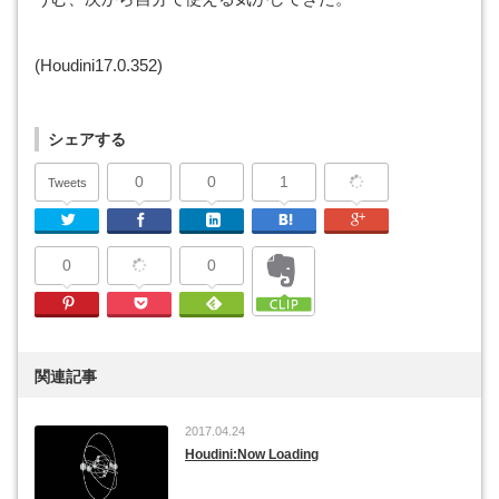
(Houdini17.0.352)
シェアする
0
0
1
Tweets
Twitter
Facebook
Linkedin
はてなブックマーク
Google Plu
0
0
Pinterest
Pocket
Feedly
関連記事
2017.04.24
Houdini:Now Loading