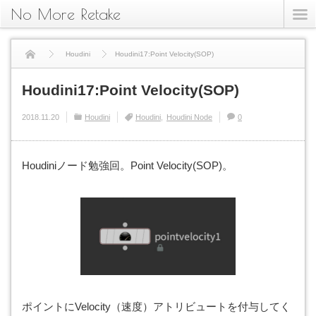
No More Retake
Houdini
Houdini17:Point Velocity(SOP)
Houdini17:Point Velocity(SOP)
2018.11.20
Houdini
Houdini
Houdini Node
0
Houdiniノード勉強回。Point Velocity(SOP)。
ポイントにVelocity（速度）アトリビュートを付与してく