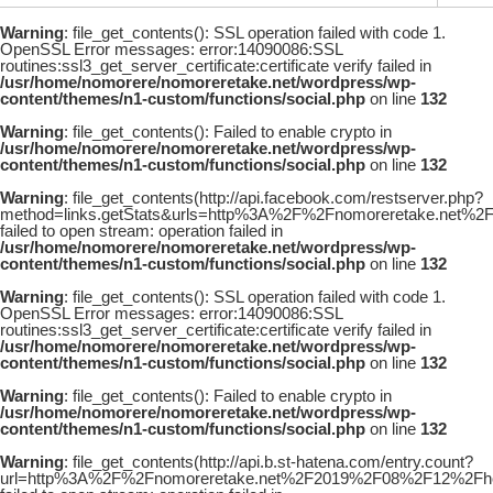
Warning
: file_get_contents(): SSL operation failed with code 1.
OpenSSL Error messages: error:14090086:SSL
routines:ssl3_get_server_certificate:certificate verify failed in
/usr/home/nomorere/nomoreretake.net/wordpress/wp-
content/themes/n1-custom/functions/social.php
on line
132
Warning
: file_get_contents(): Failed to enable crypto in
/usr/home/nomorere/nomoreretake.net/wordpress/wp-
content/themes/n1-custom/functions/social.php
on line
132
Warning
: file_get_contents(http://api.facebook.com/restserver.php?
method=links.getStats&urls=http%3A%2F%2Fnomoreretake.net%
failed to open stream: operation failed in
/usr/home/nomorere/nomoreretake.net/wordpress/wp-
content/themes/n1-custom/functions/social.php
on line
132
Warning
: file_get_contents(): SSL operation failed with code 1.
OpenSSL Error messages: error:14090086:SSL
routines:ssl3_get_server_certificate:certificate verify failed in
/usr/home/nomorere/nomoreretake.net/wordpress/wp-
content/themes/n1-custom/functions/social.php
on line
132
Warning
: file_get_contents(): Failed to enable crypto in
/usr/home/nomorere/nomoreretake.net/wordpress/wp-
content/themes/n1-custom/functions/social.php
on line
132
Warning
: file_get_contents(http://api.b.st-hatena.com/entry.count?
url=http%3A%2F%2Fnomoreretake.net%2F2019%2F08%2F12%2Fho