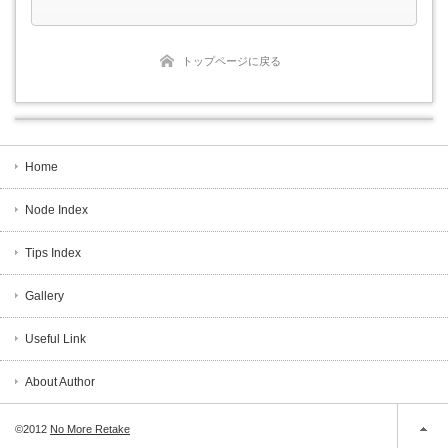
トップページに戻る
Home
Node Index
Tips Index
Gallery
Useful Link
About Author
©2012
No More Retake