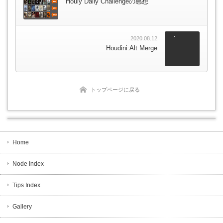
Houly Daily Challengeの感想
2020.08.12
Houdini:Alt Merge
トップページに戻る
Home
Node Index
Tips Index
Gallery