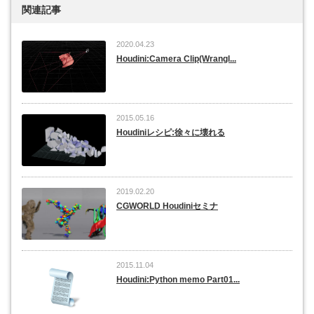
関連記事
2020.04.23
Houdini:Camera Clip(Wrangl...
2015.05.16
Houdiniレシピ:徐々に壊れる
2019.02.20
CGWORLD Houdiniセミナ
2015.11.04
Houdini:Python memo Part01...