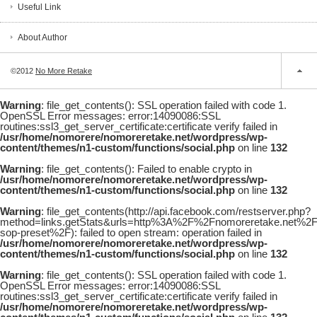
Useful Link
About Author
©2012
No More Retake
Warning
: file_get_contents(): SSL operation failed with code 1.
OpenSSL Error messages: error:14090086:SSL
routines:ssl3_get_server_certificate:certificate verify failed in
/usr/home/nomorere/nomoreretake.net/wordpress/wp-
content/themes/n1-custom/functions/social.php
on line
132
Warning
: file_get_contents(): Failed to enable crypto in
/usr/home/nomorere/nomoreretake.net/wordpress/wp-
content/themes/n1-custom/functions/social.php
on line
132
Warning
: file_get_contents(http://api.facebook.com/restserver.php?
method=links.getStats&urls=http%3A%2F%2Fnomoreretake.net%2
sop-preset%2F): failed to open stream: operation failed in
/usr/home/nomorere/nomoreretake.net/wordpress/wp-
content/themes/n1-custom/functions/social.php
on line
132
Warning
: file_get_contents(): SSL operation failed with code 1.
OpenSSL Error messages: error:14090086:SSL
routines:ssl3_get_server_certificate:certificate verify failed in
/usr/home/nomorere/nomoreretake.net/wordpress/wp-