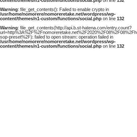
content/themes/n1-custom/functions/social.php
on line
132
Warning
: file_get_contents(): Failed to enable crypto in
/usr/home/nomorere/nomoreretake.net/wordpress/wp-
content/themes/n1-custom/functions/social.php
on line
132
Warning
: file_get_contents(http://api.b.st-hatena.com/entry.count?
url=http%3A%2F%2Fnomoreretake.net%2F2020%2F08%2F08%2Fhou
sop-preset%2F): failed to open stream: operation failed in
/usr/home/nomorere/nomoreretake.net/wordpress/wp-
content/themes/n1-custom/functions/social.php
on line
132