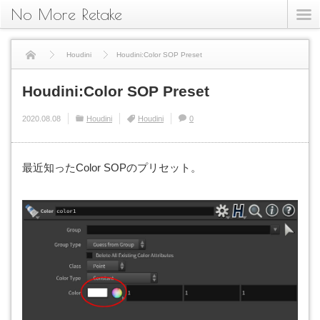
No More Retake
Houdini
Houdini:Color SOP Preset
Houdini:Color SOP Preset
2020.08.08
Houdini
Houdini
0
最近知ったColor SOPのプリセット。