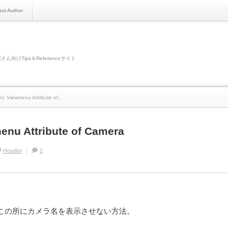
ut Author
さん向けTips＆Referenceサイト
i: Viewmenu Attribute of...
enu Attribute of Camera
Houdini
2
この所にカメラ名を表示させない方法。