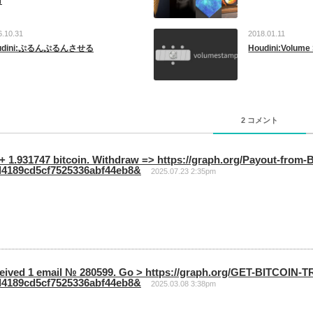
ヨ
6.10.31
2018.01.11
udini:ぷるんぷるんさせる
Houdini:Volume
2 コメント
- + 1.931747 bitcoin. Withdraw => https://graph.org/Payout-from
4189cd5cf7525336abf44eb8&
2025.07.23 2:35pm
ceived 1 email № 280599. Go > https://graph.org/GET-BITCOIN
4189cd5cf7525336abf44eb8&
2025.03.08 3:38pm