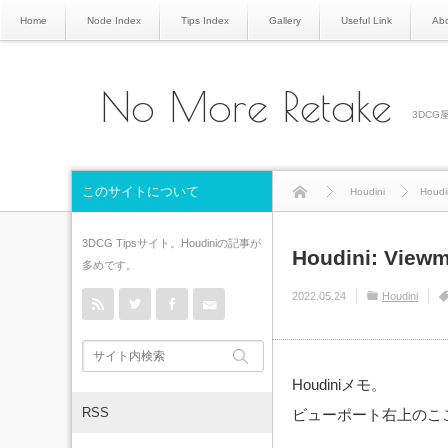
Home
Node Index
Tips Index
Gallery
Useful Link
Abo
No More Retake
3DCG屋
このサイトについて
Houdini
Houdin
3DCG Tipsサイト。Houdiniの記事が
Houdini: Viewm
多めです。
rss
Twitter
Facebook
Contact
2022.05.24
Houdini
Houdiniメモ。
RSS
ビューポート右上のこ