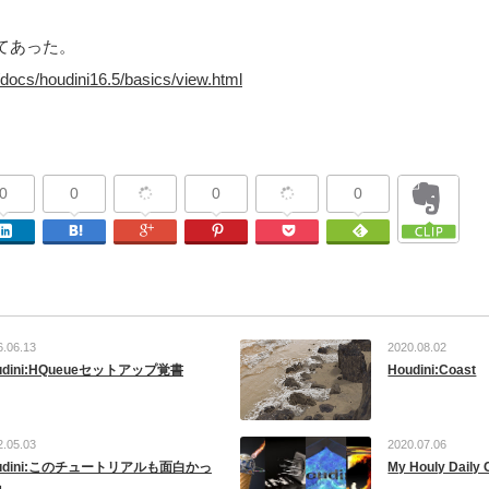
てあった。
docs/houdini16.5/basics/view.html
0
0
0
0
Facebook
Linkedin
はてなブックマーク
Google Plus
Pinterest
Pocket
Feedly
6.06.13
2020.08.02
udini:HQueueセットアップ覚書
Houdini:Coast
2.05.03
2020.07.06
udini:このチュートリアルも面白かっ
My Houly Daily C