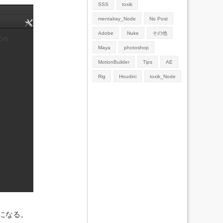
SSS
toxik
mentalray_Node
No Post
Adobe
Nuke
その他
Maya
photoshop
MotionBuilder
Tips
AE
Rig
Houdini
toxik_Node
になる。