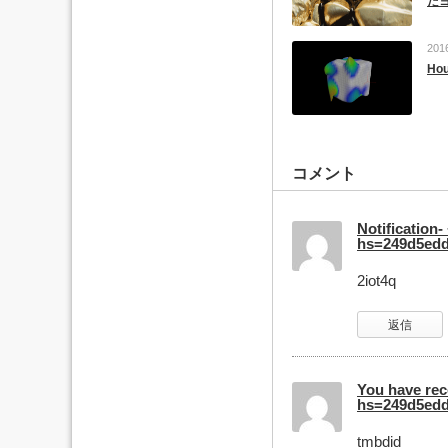
た
201
Ho
コメント
Notification
hs=249d5edd
2iot4q
返信
You have re
hs=249d5edd
tmbdid