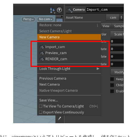
に、viewmenuというアトリビュートを作成し、値を0にセット。