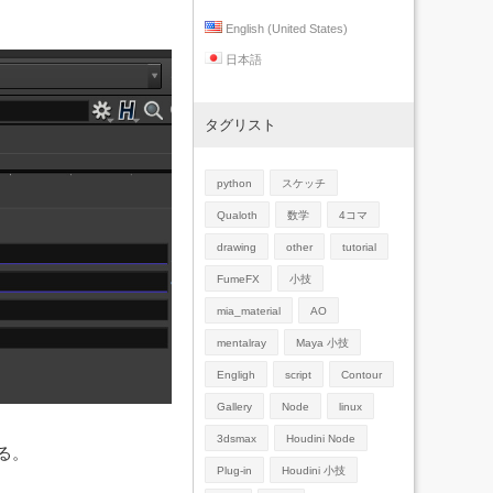
English (United States)
日本語
タグリスト
python
スケッチ
Qualoth
数学
4コマ
drawing
other
tutorial
FumeFX
小技
mia_material
AO
mentalray
Maya 小技
Engligh
script
Contour
Gallery
Node
linux
3dsmax
Houdini Node
る。
Plug-in
Houdini 小技