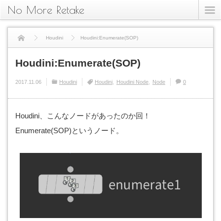
No More Retake
Houdini
Houdini:Enumerate(SOP)
Houdini:Enumerate(SOP)
2017.11.06
Houdini
Houdini
Houdini Node
Node
0
Houdini、こんなノードがあったのか回！
Enumerate(SOP)というノード。