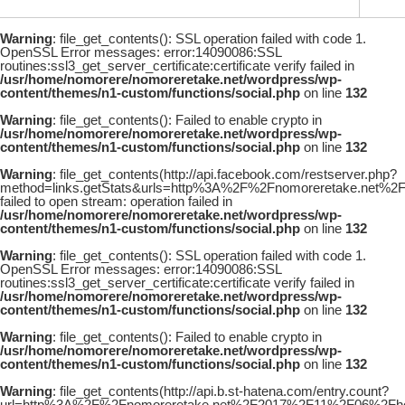
Warning
: file_get_contents(): SSL operation failed with code 1.
OpenSSL Error messages: error:14090086:SSL
routines:ssl3_get_server_certificate:certificate verify failed in
/usr/home/nomorere/nomoreretake.net/wordpress/wp-
content/themes/n1-custom/functions/social.php
on line
132
Warning
: file_get_contents(): Failed to enable crypto in
/usr/home/nomorere/nomoreretake.net/wordpress/wp-
content/themes/n1-custom/functions/social.php
on line
132
Warning
: file_get_contents(http://api.facebook.com/restserver.php?
method=links.getStats&urls=http%3A%2F%2Fnomoreretake.net%
failed to open stream: operation failed in
/usr/home/nomorere/nomoreretake.net/wordpress/wp-
content/themes/n1-custom/functions/social.php
on line
132
Warning
: file_get_contents(): SSL operation failed with code 1.
OpenSSL Error messages: error:14090086:SSL
routines:ssl3_get_server_certificate:certificate verify failed in
/usr/home/nomorere/nomoreretake.net/wordpress/wp-
content/themes/n1-custom/functions/social.php
on line
132
Warning
: file_get_contents(): Failed to enable crypto in
/usr/home/nomorere/nomoreretake.net/wordpress/wp-
content/themes/n1-custom/functions/social.php
on line
132
Warning
: file_get_contents(http://api.b.st-hatena.com/entry.count?
url=http%3A%2F%2Fnomoreretake.net%2F2017%2F11%2F06%2Fho