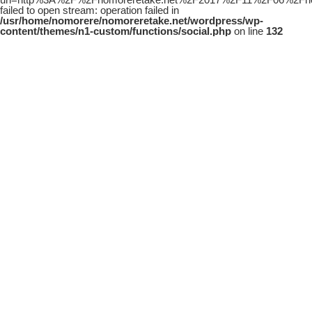
failed to open stream: operation failed in
/usr/home/nomorere/nomoreretake.net/wordpress/wp-
content/themes/n1-custom/functions/social.php
on line
132