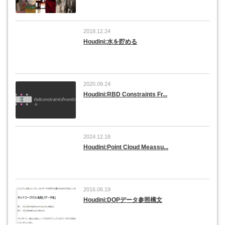
2018.12.24
Houdini:水を貯める
2020.09.24
Houdini:RBD Constraints Fr...
2024.12.18
Houdini:Point Cloud Meassu...
2016.06.19
Houdini:DOPデータ参照構文