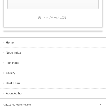
トップページに戻る
Home
Node Index
Tips Index
Gallery
Useful Link
About Author
©2012
No More Retake