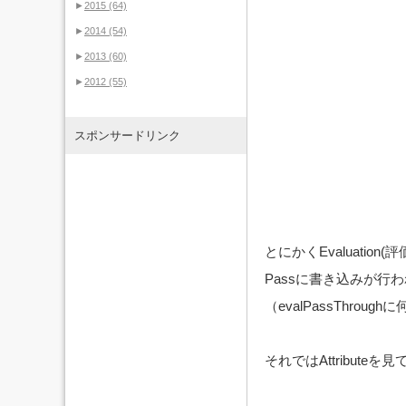
►
2015
(64)
►
2014
(54)
►
2013
(60)
►
2012
(55)
スポンサードリンク
とにかくEvaluat
Passに書き込みが行
（evalPassThr
それではAttribute