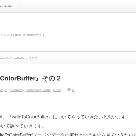
ut Author
さん向けTips＆Referenceサイト
writeToColorBuffer』その２
oColorBuffer』その２
Maya
mentalray
mentalray_Node
Node
0
writeToColorBuffer』についてやっていきたいと思います。
eについて調べていきます。
iteToColorBuffer”ノードのデータの流れというものを見ていきた