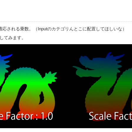
lphaに適応される乗数。（Inputのカテゴリんとこに配置してほしいな）
認してみます。