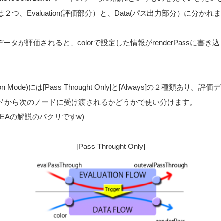
つ、Evaluation(評価部分）と、Data(パス出力部分）に分かれ
部）にデータが評価されると、colorで設定した情報がrenderPassに
on Mode)には[Pass Throught Only]と[Always]の２種類あり。評
ufferノードから次のノードに受け渡されるかどうかで使い分けます。
EAの解説のパクリですw)
[Pass Throught Only]