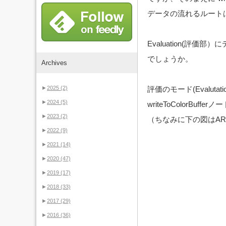
データの流れるルートは２
Evaluation(評価
でしょうか。
Archives
►
2025
(2)
評価のモード(Evalutati
►
2024
(5)
writeToColorB
►
2023
(2)
（ちなみに下の図はAR
►
2022
(9)
►
2021
(14)
►
2020
(47)
►
2019
(17)
►
2018
(33)
►
2017
(29)
►
2016
(36)