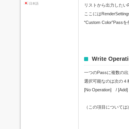
日本語
リストから出力したいP
ここにはRenderSett
“Custom Color”
Write Operat
一つのPassに複数
選択可能なのは次の４種
[No Operation] / [
（この項目については次回