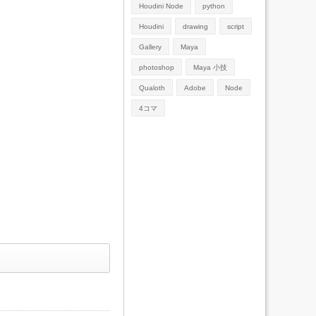
Houdini Node
python
Houdini
drawing
script
Gallery
Maya
photoshop
Maya 小技
Qualoth
Adobe
Node
4コマ