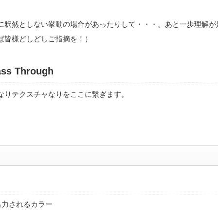
に釈然としない挙動の場合があったりして・・・。あと一歩理解が
ば皆様どしどしご指摘を！）
ass Through
なりテクスチャなりをここに繋ぎます。
ssに出力されるカラー