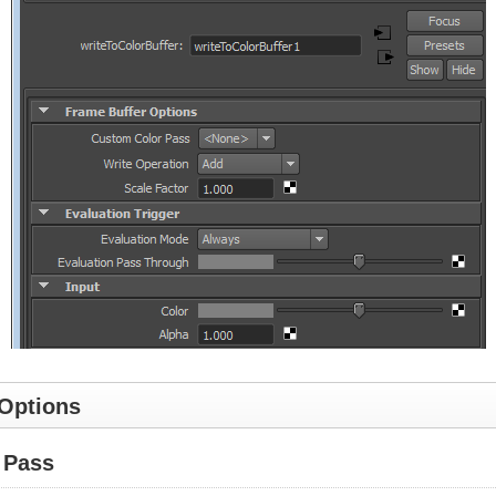
Options
 Pass