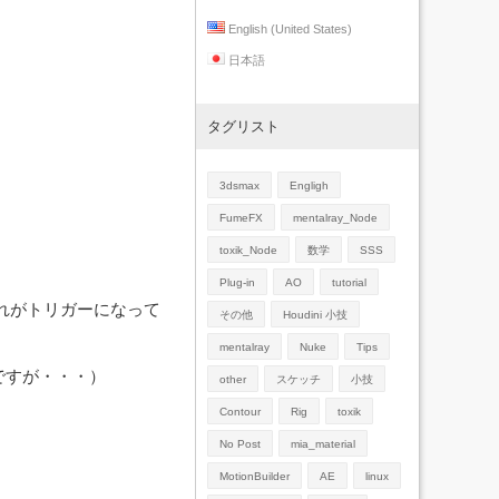
English (United States)
日本語
タグリスト
3dsmax
Engligh
FumeFX
mentalray_Node
toxik_Node
数学
SSS
Plug-in
AO
tutorial
それがトリガーになって
その他
Houdini 小技
mentalray
Nuke
Tips
うですが・・・）
other
スケッチ
小技
Contour
Rig
toxik
No Post
mia_material
MotionBuilder
AE
linux