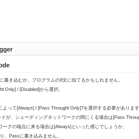
igger
ode
sに書き込むか。プログラムのIf文に似てるかもしれません。
ught Only] / [Disabled]から選択。
[Always] / [Pass Throught Only]?を選択する必要がありま
ffer”ノードが、シェーディングネットワークの間にくる場合は[Pass Throught
ークの端点に来る場合は[Always]といった感じでしょうか。
名の通り、Passに書き込みません。