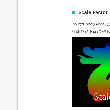
Scale Factor
InputのColorやA
前回作ったPassで確