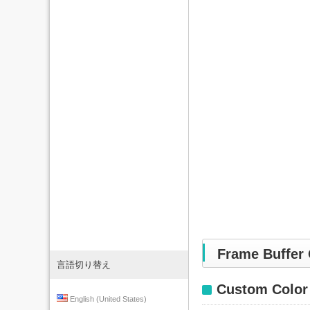
Frame Buffer 
言語切り替え
Custom Color
English (United States)