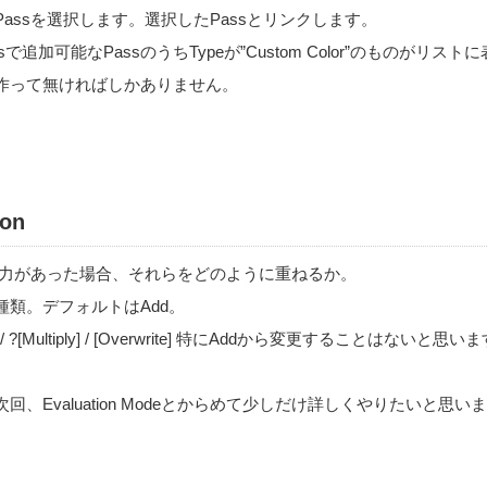
assを選択します。選択したPassとリンクします。
ingsで追加可能なPassのうちTypeが”Custom Color”のものがリ
Passを作って無ければしかありません。
ion
の出力があった場合、それらをどのように重ねるか。
類。デフォルトはAdd。
Add] / ?[Multiply] / [Overwrite] 特にAddから変更することはないと思い
、Evaluation Modeとからめて少しだけ詳しくやりたいと思い