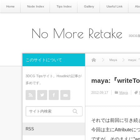
Home
Node Index
Tips Index
Gallery
Useful Link
Abo
No More Retake
3DCG屋
このサイトについて
Maya
maya:『
3DCG Tipsサイト。Houdiniの記事が
maya:『writeT
多めです。
rss
Twitter
Facebook
Contact
2012.09.17
Maya
それでは前回に引き続き、『
RSS
今回は主にAttribut
ですが、そのまえに”wr