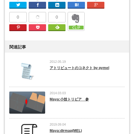
Twitter
Facebook
Linkedin
はてなブックマーク
Google Plu
0
0
Pinterest
Pocket
Feedly
関連記事
2012.05.19
アトリビュートのコネクト by pymel
2014.03.03
Maya:小技トリビア 参
2019.09.04
Maya:dirmap(MEL)