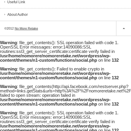
Useful Link
About Author
©2012
No More Retake
Warning
: file_get_contents(): SSL operation failed with code 1.
OpenSSL Error messages: error:14090086:SSL
routines:ssl3_get_server_certificate:certificate verify failed in
/usr/home/nomorere/nomoreretake.net/wordpress/wp-
content/themes/n1-custom/functions/social.php
on line
132
Warning
: file_get_contents(): Failed to enable crypto in
/usr/home/nomorere/nomoreretake.net/wordpress/wp-
content/themes/n1-custom/functions/social.php
on line
132
Warning
: file_get_contents(http://api.facebook.com/restserver.php?
method=links.getStats&urls=http%3A%2F%2Fnomoreretake.net%
failed to open stream: operation failed in
/usr/home/nomorere/nomoreretake.net/wordpress/wp-
content/themes/n1-custom/functions/social.php
on line
132
Warning
: file_get_contents(): SSL operation failed with code 1.
OpenSSL Error messages: error:14090086:SSL
routines:ssl3_get_server_certificate:certificate verify failed in
/usr/home/nomorere/nomoreretake.net/wordpress/wp-
content/themes/n1-custom/functions/social.php
on line
132