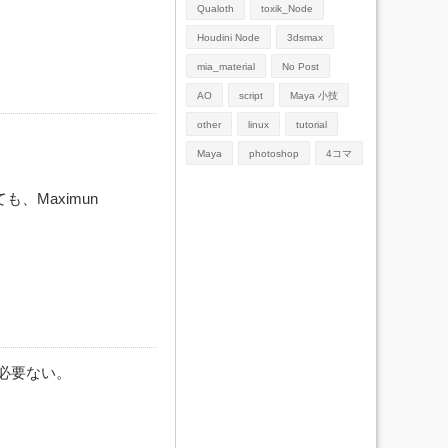
Qualoth
toxik_Node
Houdini Node
3dsmax
mia_material
No Post
AO
script
Maya 小技
other
linux
tutorial
Maya
photoshop
4コマ
ても、Maximun
必要ない。