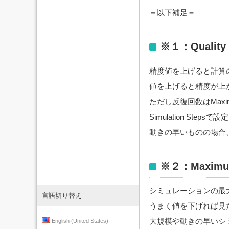
＝以下補足＝
※１：Quality
精度値を上げると計算
値を上げると精度が上
ただし反復回数はMaximu
Simulation Ste
動きの早いものの場合
※２：Maximun 
シミュレーションの最
言語切り替え
うまく値を下げれば見
大規模や動きの早いシ
English (United States)