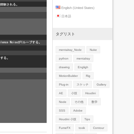
English (United States)
日本語
タグリスト
mentalray_Node
Nuke
python
mentalray
drawing
Engligh
MotionBuilder
Rig
Plug-in
スケッチ
Gallery
AE
小技
Houdini
Node
その他
数学
SSS
Adobe
Houdini 小技
Tips
FumeFX
toxik
Contour