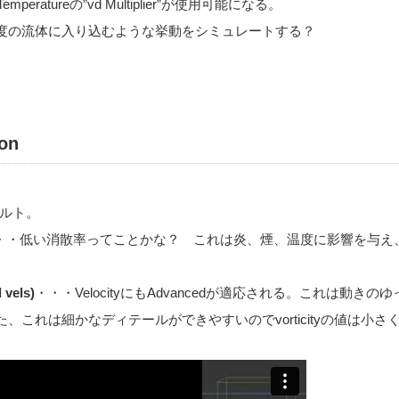
peratureの”vd Multiplier”が使用可能になる。
度の流体に入り込むような挙動をシミュレートする？
on
ルト。
・・低い消散率ってことかな？ これは炎、煙、温度に影響を与え、Veloci
 vels)
・・・VelocityにもAdvancedが適応される。これは動き
、これは細かなディテールができやすいのでvorticityの値は小