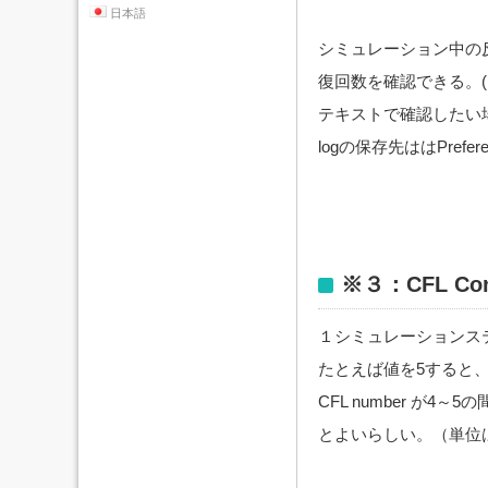
日本語
シミュレーション中の反復回数は、
復回数を確認できる。
テキストで確認したい場
logの保存先ははPrefer
※３：CFL Con
１シミュレーションステ
たとえば値を5すると
CFL number 
とよいらしい。（単位