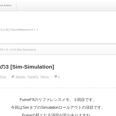
ut Author
さん向けTips＆Referenceサイト
FXメモ その3 [Sim-Simulation]
 [Sim-Simulation]
 Post
3dsmax
FumeFX
Plug-in
0
FumeFXのリファレンスメモ、３回目です。
今回はSimタブのSimulationロールアウトの項目です。
Fumeの肝となる項目が沢山ありますね。