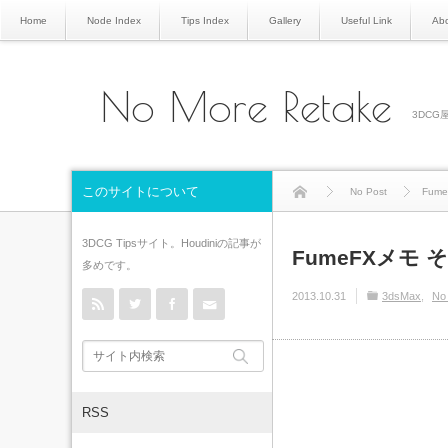
Home
Node Index
Tips Index
Gallery
Useful Link
Abo
No More Retake
3DCG屋
このサイトについて
No Post
Fume
3DCG Tipsサイト。Houdiniの記事が
FumeFXメモ その3
多めです。
rss
Twitter
Facebook
Contact
2013.10.31
3dsMax
No
RSS