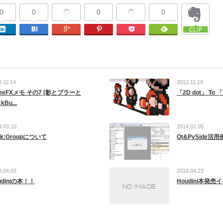
0
0
0
0
Facebook
Linkedin
はてなブックマーク
Google Plus
Pinterest
Pocket
Feedly
3.11.14
2012.11.19
meFXメモ その7 [影とブラーと
「2D dot」 To 「3
kBu...
4.03.10
2014.01.05
xik:Groupについて
Qt&PySide活用
8.04.09
2018.04.23
udiniの本！！
Houdini本発