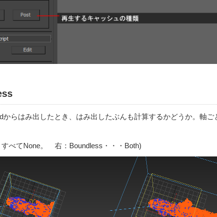
ss
ridからはみ出したとき、はみ出したぶんも計算するかどうか。軸
・すべてNone。 右：Boundless・・・Both)