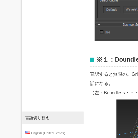
※１：Doundle
直訳すると無限の。G
話になる。
（左：Boundless・・
言語切り替え
English (United States)