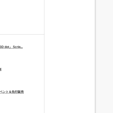
D dot」 Scrip...
例
売イベント＆先行販売