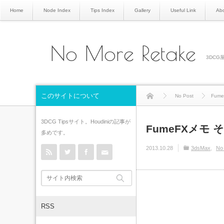
Home
Node Index
Tips Index
Gallery
Useful Link
Abo
No More Retake
3DCG屋
このサイトについて
No Post
Fume
3DCG Tipsサイト。Houdiniの記事が
FumeFXメモ その
多めです。
rss
Twitter
Facebook
Contact
2013.10.28
3dsMax
No
RSS