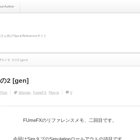
ut Author
さん向けTips＆Referenceサイト
FXメモ その2 [gen]
2 [gen]
 Post
3dsmax
FumeFX
Plug-in
0
FUmeFXのリファレンスメモ、二回目です。
今回はSimタブのSimulationロールアウトの項目です。