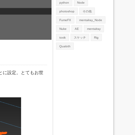
python
Node
photoshop
その他
FumeFX
mentalray_Node
Nuke
AE
mentalray
toxik
スケッチ
Rig
Qualoth
ごとに設定。とてもお世