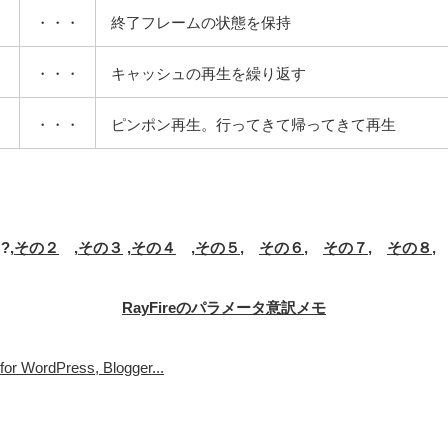
・・・
終了フレームの状態を保持
・・・
キャッシュの再生を繰り返す
・・・
ピンポン再生。行ってきて帰ってきて再生
?,
その２
,
その３
,
その４
,
その５
,
その６
,
その７
,
その８
RayFireのパラメータ意訳メモ