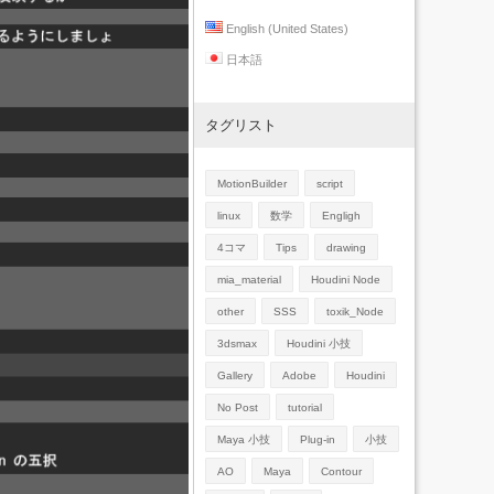
English (United States)
日本語
タグリスト
MotionBuilder
script
linux
数学
Engligh
4コマ
Tips
drawing
mia_material
Houdini Node
other
SSS
toxik_Node
3dsmax
Houdini 小技
Gallery
Adobe
Houdini
No Post
tutorial
Maya 小技
Plug-in
小技
AO
Maya
Contour