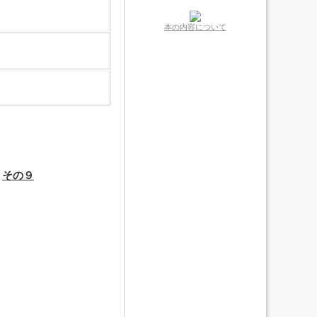
本の内容について
,
その９