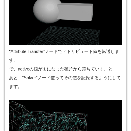
“Attribute Transfer”ノードでアトリビュート値を転送しま
す。
で、activeの値が１になった破片から落ちていく、と。
あと、”Solver”ノード使ってその値を記憶するようにして
ます。