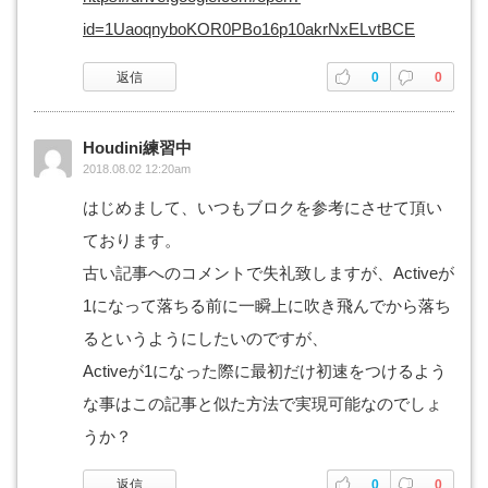
id=1UaoqnyboKOR0PBo16p10akrNxELvtBCE
返信
0
0
Houdini練習中
2018.08.02 12:20am
はじめまして、いつもブロクを参考にさせて頂い
ております。
古い記事へのコメントで失礼致しますが、Activeが
1になって落ちる前に一瞬上に吹き飛んでから落ち
るというようにしたいのですが、
Activeが1になった際に最初だけ初速をつけるよう
な事はこの記事と似た方法で実現可能なのでしょ
うか？
返信
0
0