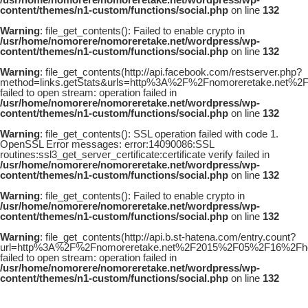
content/themes/n1-custom/functions/social.php
on line
132
Warning
: file_get_contents(): Failed to enable crypto in
/usr/home/nomorere/nomoreretake.net/wordpress/wp-
content/themes/n1-custom/functions/social.php
on line
132
Warning
: file_get_contents(http://api.facebook.com/restserver.php?
method=links.getStats&urls=http%3A%2F%2Fnomoreretake.net%2
failed to open stream: operation failed in
/usr/home/nomorere/nomoreretake.net/wordpress/wp-
content/themes/n1-custom/functions/social.php
on line
132
Warning
: file_get_contents(): SSL operation failed with code 1.
OpenSSL Error messages: error:14090086:SSL
routines:ssl3_get_server_certificate:certificate verify failed in
/usr/home/nomorere/nomoreretake.net/wordpress/wp-
content/themes/n1-custom/functions/social.php
on line
132
Warning
: file_get_contents(): Failed to enable crypto in
/usr/home/nomorere/nomoreretake.net/wordpress/wp-
content/themes/n1-custom/functions/social.php
on line
132
Warning
: file_get_contents(http://api.b.st-hatena.com/entry.count?
url=http%3A%2F%2Fnomoreretake.net%2F2015%2F05%2F16%2Fhoud
failed to open stream: operation failed in
/usr/home/nomorere/nomoreretake.net/wordpress/wp-
content/themes/n1-custom/functions/social.php
on line
132