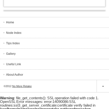
Home
Node Index
Tips Index
Gallery
Useful Link
About Author
©2012
No More Retake
Warning
: file_get_contents(): SSL operation failed with code 1.
OpenSSL Error messages: error:14090086:SSL
routines:ssl3_get_server_certificate:certificate verify failed in
/usr/home/nomorere/nomoreretake.net/wordpress/wp-