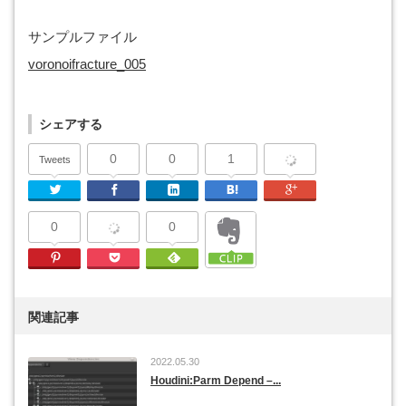
サンプルファイル
voronoifracture_005
シェアする
0
0
1
Tweets
Twitter
Facebook
Linkedin
はてなブックマーク
Google Plu
0
0
Pinterest
Pocket
Feedly
関連記事
2022.05.30
Houdini:Parm Depend –...