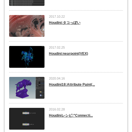
2017.10.22
Houdini:タコっぽい
2017.02.25
Houdini:nearpoint(VEX)
2020.04.16
Houdini18:Attribute Paint(...
2016.02.28
Houdiniレシピ:”Connecti...