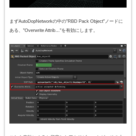
まずAutoDopNetworkの中の”RBD Pack Object”ノードに
ある、”Overwrite Attrib…”を有効にします。