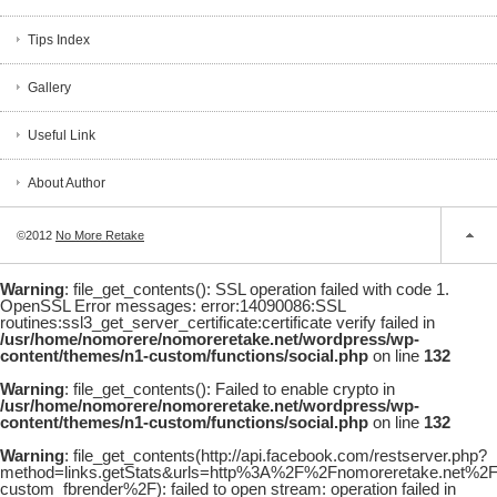
Tips Index
Gallery
Useful Link
About Author
©2012
No More Retake
Warning
: file_get_contents(): SSL operation failed with code 1.
OpenSSL Error messages: error:14090086:SSL
routines:ssl3_get_server_certificate:certificate verify failed in
/usr/home/nomorere/nomoreretake.net/wordpress/wp-
content/themes/n1-custom/functions/social.php
on line
132
Warning
: file_get_contents(): Failed to enable crypto in
/usr/home/nomorere/nomoreretake.net/wordpress/wp-
content/themes/n1-custom/functions/social.php
on line
132
Warning
: file_get_contents(http://api.facebook.com/restserver.php?
method=links.getStats&urls=http%3A%2F%2Fnomoreretake.net%
custom_fbrender%2F): failed to open stream: operation failed in