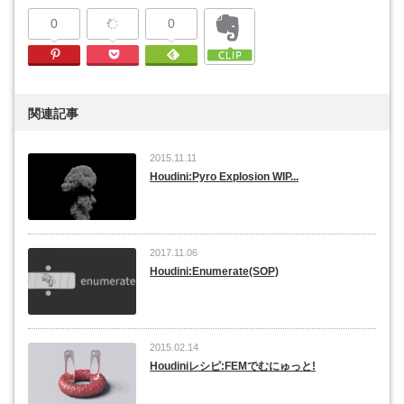
0
0
Pinterest
Pocket
Feedly
関連記事
2015.11.11
Houdini:Pyro Explosion WIP...
2017.11.06
Houdini:Enumerate(SOP)
2015.02.14
Houdiniレシピ:FEMでむにゅっと!