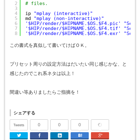
2
# files.
3
4
ip 
"mplay (interactive)"
5
md 
"mplay (non-interactive)"
6
'$HIP/render/$HIPNAME.$OS.$F4.pic'
"Sequ
7
'$HIP/render/$HIPNAME.$OS.$F4.tif'
"Sequ
8
'$HIP/render/$HIPNAME.$OS.$F4.exr'
"Sequ
この書式を真似して書いてけばＯＫ。
プリセット周りの設定方法はだいたい同じ感じかな、と
感じたのでこれ系ネタは以上！
間違い等ありましたらご指摘を！
シェアする
0
0
0
Tweets
Twitter
Facebook
Linkedin
はてなブックマーク
Google Plu