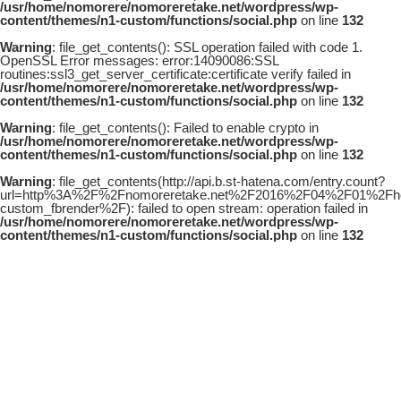
/usr/home/nomorere/nomoreretake.net/wordpress/wp-
content/themes/n1-custom/functions/social.php
on line
132
Warning
: file_get_contents(): SSL operation failed with code 1.
OpenSSL Error messages: error:14090086:SSL
routines:ssl3_get_server_certificate:certificate verify failed in
/usr/home/nomorere/nomoreretake.net/wordpress/wp-
content/themes/n1-custom/functions/social.php
on line
132
Warning
: file_get_contents(): Failed to enable crypto in
/usr/home/nomorere/nomoreretake.net/wordpress/wp-
content/themes/n1-custom/functions/social.php
on line
132
Warning
: file_get_contents(http://api.b.st-hatena.com/entry.count?
url=http%3A%2F%2Fnomoreretake.net%2F2016%2F04%2F01%2Fho
custom_fbrender%2F): failed to open stream: operation failed in
/usr/home/nomorere/nomoreretake.net/wordpress/wp-
content/themes/n1-custom/functions/social.php
on line
132