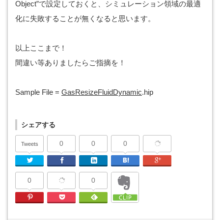
Object”で設定しておくと、シミュレーション領域の最適
化に失敗することが無くなると思います。
以上ここまで！
間違い等ありましたらご指摘を！
Sample File =
GasResizeFluidDynamic
.hip
シェアする
0
0
0
Tweets
Twitter
Facebook
Linkedin
はてなブックマーク
Google Plu
0
0
Pinterest
Pocket
Feedly