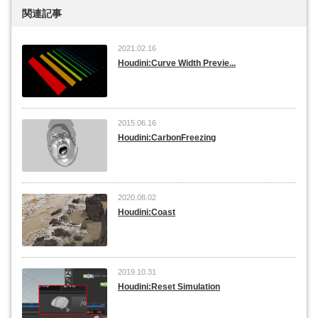
関連記事
2021.02.16
Houdini:Curve Width Previe...
2015.06.16
Houdini:CarbonFreezing
2020.08.02
Houdini:Coast
2019.10.31
Houdini:Reset Simulation