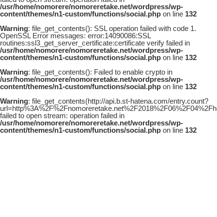
/usr/home/nomorere/nomoreretake.net/wordpress/wp-
content/themes/n1-custom/functions/social.php
on line
132
Warning
: file_get_contents(): SSL operation failed with code 1.
OpenSSL Error messages: error:14090086:SSL
routines:ssl3_get_server_certificate:certificate verify failed in
/usr/home/nomorere/nomoreretake.net/wordpress/wp-
content/themes/n1-custom/functions/social.php
on line
132
Warning
: file_get_contents(): Failed to enable crypto in
/usr/home/nomorere/nomoreretake.net/wordpress/wp-
content/themes/n1-custom/functions/social.php
on line
132
Warning
: file_get_contents(http://api.b.st-hatena.com/entry.count?
url=http%3A%2F%2Fnomoreretake.net%2F2018%2F06%2F04%2Fhoudi
failed to open stream: operation failed in
/usr/home/nomorere/nomoreretake.net/wordpress/wp-
content/themes/n1-custom/functions/social.php
on line
132