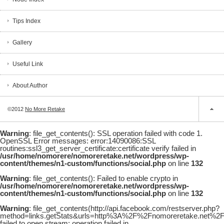
Tips Index
Gallery
Useful Link
About Author
©2012
No More Retake
Warning
: file_get_contents(): SSL operation failed with code 1.
OpenSSL Error messages: error:14090086:SSL
routines:ssl3_get_server_certificate:certificate verify failed in
/usr/home/nomorere/nomoreretake.net/wordpress/wp-
content/themes/n1-custom/functions/social.php
on line
132
Warning
: file_get_contents(): Failed to enable crypto in
/usr/home/nomorere/nomoreretake.net/wordpress/wp-
content/themes/n1-custom/functions/social.php
on line
132
Warning
: file_get_contents(http://api.facebook.com/restserver.php?
method=links.getStats&urls=http%3A%2F%2Fnomoreretake.net%2F
failed to open stream: operation failed in