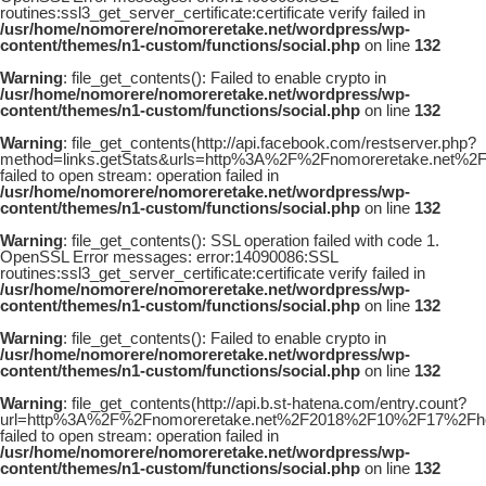
routines:ssl3_get_server_certificate:certificate verify failed in
/usr/home/nomorere/nomoreretake.net/wordpress/wp-
content/themes/n1-custom/functions/social.php
on line
132
Warning
: file_get_contents(): Failed to enable crypto in
/usr/home/nomorere/nomoreretake.net/wordpress/wp-
content/themes/n1-custom/functions/social.php
on line
132
Warning
: file_get_contents(http://api.facebook.com/restserver.php?
method=links.getStats&urls=http%3A%2F%2Fnomoreretake.net%
failed to open stream: operation failed in
/usr/home/nomorere/nomoreretake.net/wordpress/wp-
content/themes/n1-custom/functions/social.php
on line
132
Warning
: file_get_contents(): SSL operation failed with code 1.
OpenSSL Error messages: error:14090086:SSL
routines:ssl3_get_server_certificate:certificate verify failed in
/usr/home/nomorere/nomoreretake.net/wordpress/wp-
content/themes/n1-custom/functions/social.php
on line
132
Warning
: file_get_contents(): Failed to enable crypto in
/usr/home/nomorere/nomoreretake.net/wordpress/wp-
content/themes/n1-custom/functions/social.php
on line
132
Warning
: file_get_contents(http://api.b.st-hatena.com/entry.count?
url=http%3A%2F%2Fnomoreretake.net%2F2018%2F10%2F17%2Fhou
failed to open stream: operation failed in
/usr/home/nomorere/nomoreretake.net/wordpress/wp-
content/themes/n1-custom/functions/social.php
on line
132