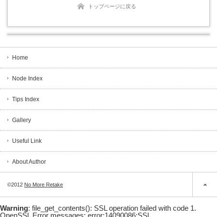
トップページに戻る
Home
Node Index
Tips Index
Gallery
Useful Link
About Author
©2012
No More Retake
Warning
: file_get_contents(): SSL operation failed with code 1.
OpenSSL Error messages: error:14090086:SSL