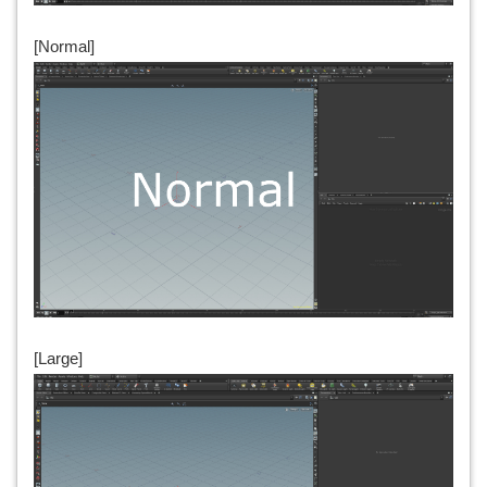
[Normal]
[Large]