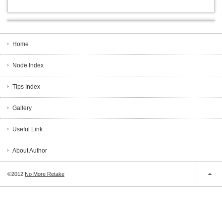
Home
Node Index
Tips Index
Gallery
Useful Link
About Author
©2012
No More Retake