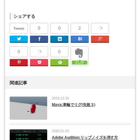
シェアする
0
0
2
Tweets
Twitter
Facebook
Linkedin
はてなブックマーク
Google Plu
0
0
Pinterest
Pocket
Feedly
関連記事
2013.12.16
Maya:車輪でリグ(失敗３)
2020.01.23
Adobe Audition:リップノイズを消す方