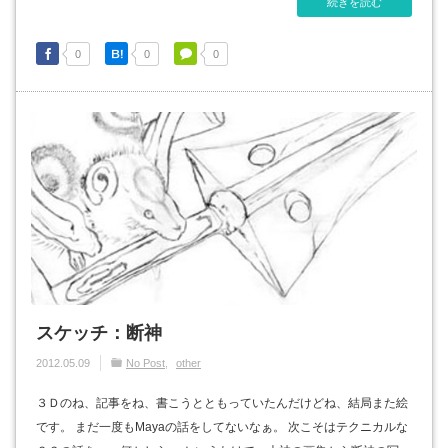
続きを読む
0
0
0
スケッチ：断神
2012.05.09
No Post
other
３Ｄのね、記事をね、書こうとともっていたんだけどね、結局また絵
です。 まだ一度もMayaの話をしてないなぁ。 次こそはテクニカルな