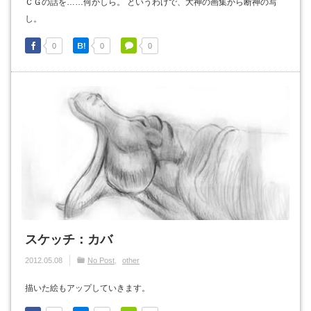
ＣＧの話を……何かしら。 というわけで、大神の画集から断神の写
し。
0
0
0
スケッチ：カバ
2012.05.08
No Post
other
描いた絵もアップしていきます。