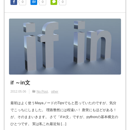
0
0
0
if ～in文
2012.05.06
No Post
other
最初はよく使うMayaノードのTipsでもと思っていたのですが、気分
でこっちにしました。 理路整然には程遠い！ 唐突にもほどがある！
が、そのままいきます。 さて「if in文」ですが、pythonの基本構文の
ひとつです。 実は私これ最近知 […]