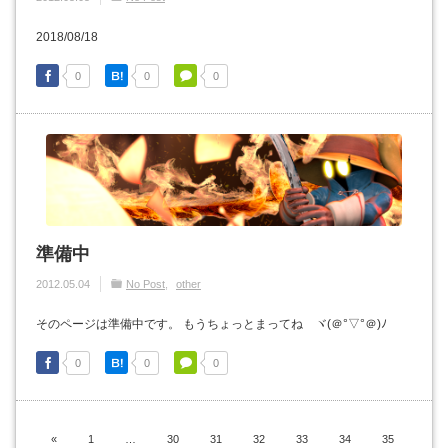
2018/08/18
0
0
0
準備中
2012.05.04
No Post
other
そのページは準備中です。 もうちょっとまってね ヾ(＠°▽°＠)ﾉ
0
0
0
«
1
…
30
31
32
33
34
35