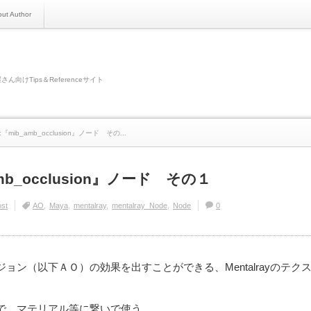
ut Author
さん向けTips＆Referenceサイト
:『mib_amb_occlusion』ノード その...
amb_occlusion』ノード その１
st
AO
Maya
mentalray
mentalray_Node
Node
0
ョン（以下ＡＯ）の効果を出すことができる、Mentalrayのテク
で、マテリアル等に繋いで使う。