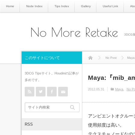
Home
Node Index
Tips Index
Gallery
Useful Link
Abo
No More Retake
3DCG屋
このサイトについて
No Post
Maya
3DCG Tipsサイト。Houdiniの記事が
Maya:『mib_
多めです。
rss
Twitter
Facebook
Contact
2012.05.31
Maya
No Po
アンビエントオクルージ
RSS
使用頻度は高い。
テクスチャノードなの