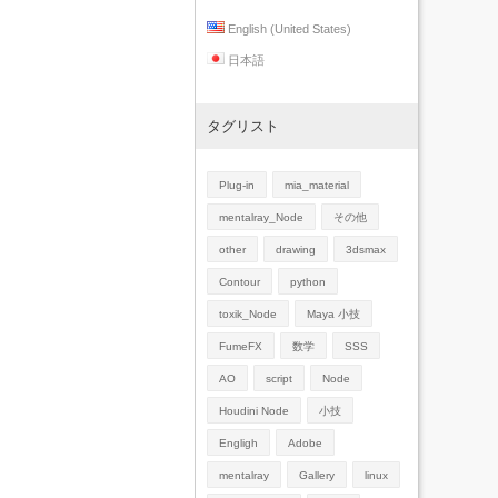
English (United States)
日本語
タグリスト
Plug-in
mia_material
mentalray_Node
その他
other
drawing
3dsmax
Contour
python
toxik_Node
Maya 小技
FumeFX
数学
SSS
AO
script
Node
Houdini Node
小技
Engligh
Adobe
mentalray
Gallery
linux