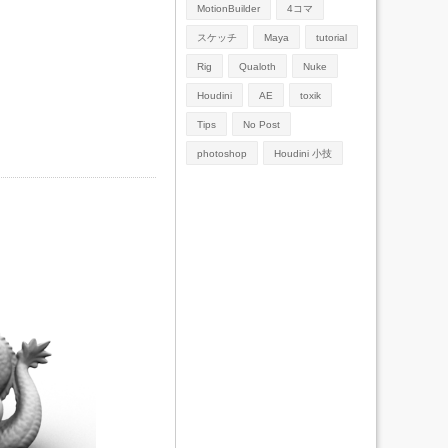
MotionBuilder
4コマ
スケッチ
Maya
tutorial
Rig
Qualoth
Nuke
Houdini
AE
toxik
Tips
No Post
photoshop
Houdini 小技