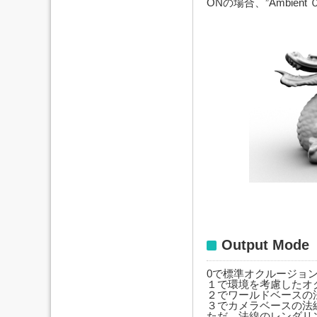
ONの場合、”Ambient 
Output Mode
0で標準オクルージョ
１で環境を考慮したオ
２でワールドベースの
３でカメラベースの法
ただ、法線のレンダリ