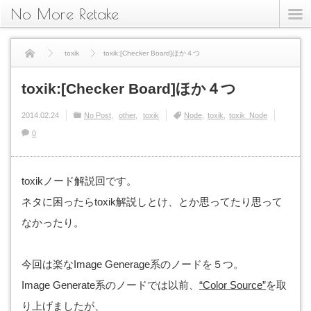
No More Retake
toxik
toxik:[Checker Board]ほか４つ
toxik:[Checker Board]ほか４つ
2014.02.24
No Post
other
toxik
Node
toxik
toxik_Node
0
toxikノード解説回です。
ネタに困ったらtoxik解説しとけ、とか思ってたり思って
なかったり。
今回は楽なImage Generage系のノードを５つ。
Image Generate系のノードでは以前、
“Color Source”
を取
り上げましたが、