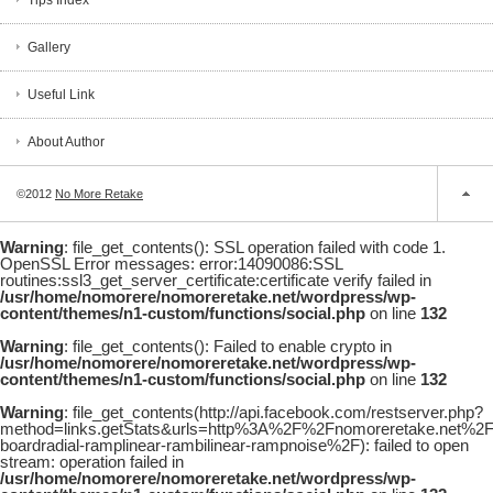
Tips Index
Gallery
Useful Link
About Author
©2012
No More Retake
Warning
: file_get_contents(): SSL operation failed with code 1.
OpenSSL Error messages: error:14090086:SSL
routines:ssl3_get_server_certificate:certificate verify failed in
/usr/home/nomorere/nomoreretake.net/wordpress/wp-
content/themes/n1-custom/functions/social.php
on line
132
Warning
: file_get_contents(): Failed to enable crypto in
/usr/home/nomorere/nomoreretake.net/wordpress/wp-
content/themes/n1-custom/functions/social.php
on line
132
Warning
: file_get_contents(http://api.facebook.com/restserver.php?
method=links.getStats&urls=http%3A%2F%2Fnomoreretake.net%
boardradial-ramplinear-rambilinear-rampnoise%2F): failed to open
stream: operation failed in
/usr/home/nomorere/nomoreretake.net/wordpress/wp-