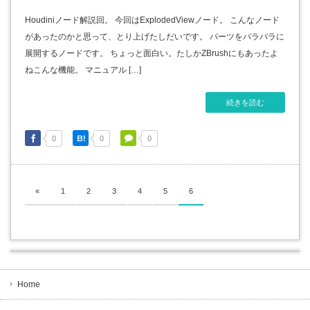
Houdiniノード解説回。 今回はExplodedViewノード。 こんなノード
があったのかと思って、とり上げたしだいです。 パーツをバラバラに
展開するノードです。 ちょっと面白い。たしかZBrushにもあったよ
ねこんな機能。 マニュアル […]
続きを読む
0
0
0
«
1
2
3
4
5
6
Home