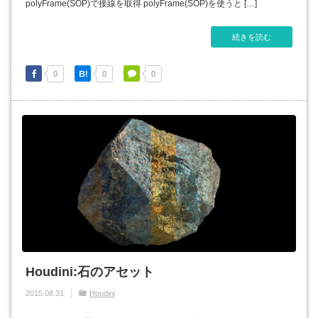
polyFrame(SOP)で接線を取得 polyFrame(SOP)を使うと […]
続きを読む
0
0
0
Houdini:石のアセット
2015.08.31
Houdini