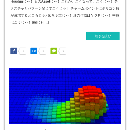
Houdiniじゃ！ 石のAssetじゃ！ これが、こうなって、こうじゃ！ テ
クスチャとパターン変えてこうじゃ！ チャームポイントはポリゴン数
が激増するところじゃ♪ めちゃ重じゃ！ 形の作成はＶＯＰじゃ！ 中身
はこうじゃ！ [inside […]
続きを読む
0
0
3