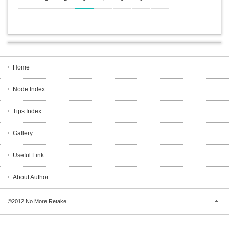
Home
Node Index
Tips Index
Gallery
Useful Link
About Author
©2012
No More Retake