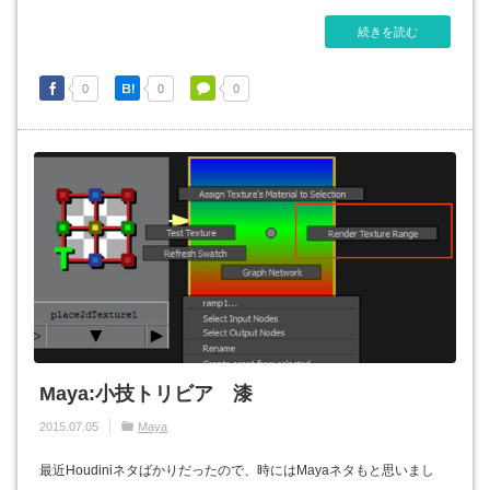
続きを読む
0
0
0
Maya:小技トリビア 漆
2015.07.05
Maya
最近Houdiniネタばかりだったので、時にはMayaネタもと思いまし