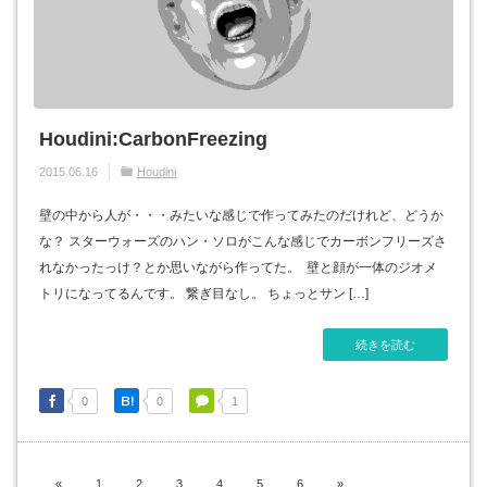
Houdini:CarbonFreezing
2015.06.16
Houdini
壁の中から人が・・・みたいな感じで作ってみたのだけれど、どうか
な？ スターウォーズのハン・ソロがこんな感じでカーボンフリーズさ
れなかったっけ？とか思いながら作ってた。 壁と顔が一体のジオメ
トリになってるんです。 繋ぎ目なし。 ちょっとサン […]
続きを読む
0
0
1
«
1
2
3
4
5
6
»