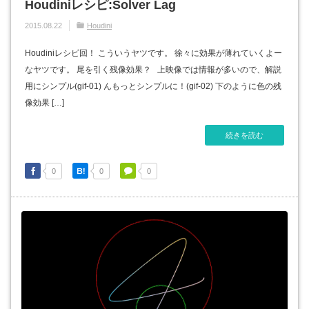
Houdiniレシピ:Solver Lag
2015.08.22
Houdini
Houdiniレシピ回！ こういうヤツです。 徐々に効果が薄れていくよー
なヤツです。 尾を引く残像効果？ 上映像では情報が多いので、解説
用にシンプル(gif-01) んもっとシンプルに！(gif-02) 下のように色の残
像効果 […]
続きを読む
0
0
0